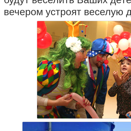
вечером устроят веселую д