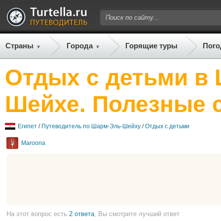
Страны
Города
Горящие туры
Пого
Отдых с детьми в
Шейхе. Полезные 
Египет
/
Путеводитель по Шарм-Эль-Шейху
/
Отдых с детьми
Maroona
На этот вопрос есть
2 ответа
, Вы смотрите лучший ответ