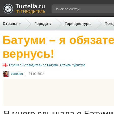
Страны
Города
Горящие туры
Пого
Батуми – я обязат
вернусь!
Грузия
/
Путеводитель по Батуми
/
Отзывы туристов
venetiea
|
31.01.2014
Я много слышала о Батуми,