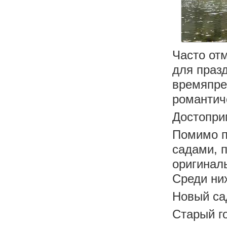
Часто от
для праз
времяпре
романтич
Достопри
Помимо п
садами, 
оригинал
Среди ни
Новый са
Старый г