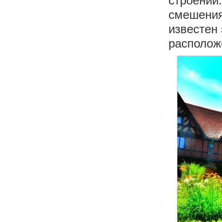
строений
смешения
известен 
располож