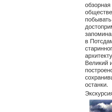
обзорная
обществе
побывать 
достопри
запомина
в Потсдам
старинно
архитект
Великий 
построен
сохранив
останки.
Экскурси