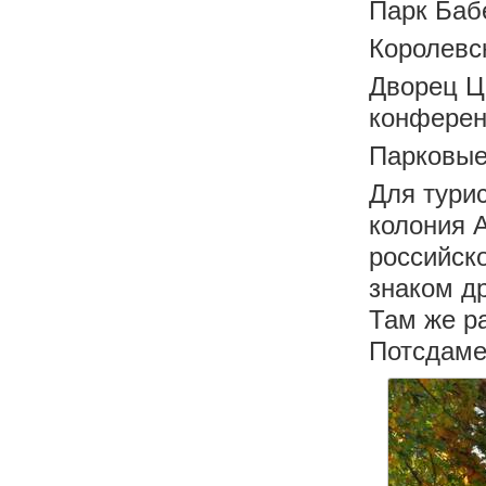
Парк Баб
Королевс
Дворец Ц
конферен
Парковые
Для тури
колония 
российско
знаком д
Там же р
Потсдаме