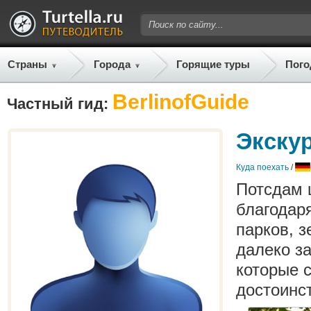
Страны
Города
Горящие туры
Пого
BerlinofGuide
Частный гид:
Экскур
Куда поехать
/
Потсдам 
благодар
парков, з
далеко з
которые 
достоинс