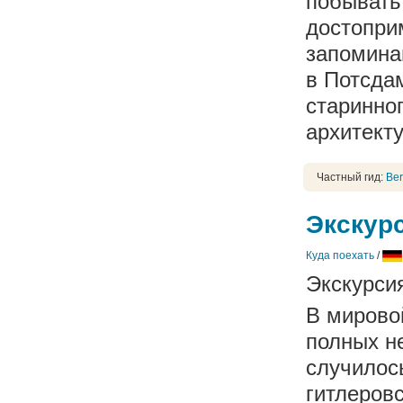
побывать 
достопри
запомина
в Потсдам
старинно
архитекту
Частный гид:
Ber
Экскур
Куда поехать
/
Экскурси
В мирово
полных не
случилос
гитлеров