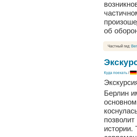
возникно
частично
произоше
об оборон
Частный гид:
Ber
Экскур
Куда поехать
/
Экскурси
Берлин и
основном,
коснулас
позволит
истории. 