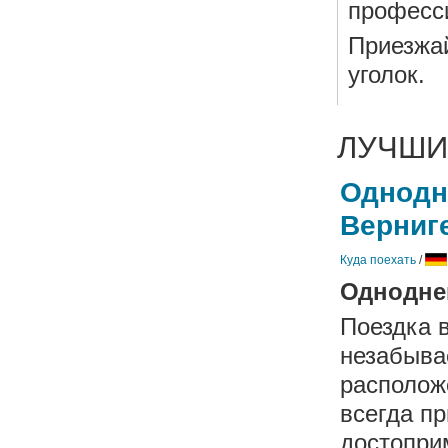
професс
Приезжа
уголок.
ЛУЧШИ
Однодн
Верниг
Куда поехать
/
Одноднев
Поездка 
незабыва
располож
всегда п
достопри