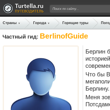
Страны
Города
Горящие туры
Пого
BerlinofGuide
Частный гид:
Берлин б
историей
совреме
Что бы В
мегаполи
Берлину.
Меня зов
Потсдам