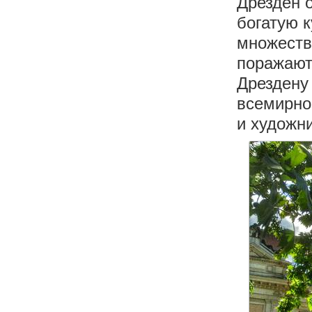
Дрезден 
богатую к
множество
поражают
Дрездену
всемирно
и художни