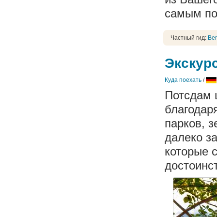
самым по
Частный гид:
Ber
Экскурс
Куда поехать
/
Потсдам 
благодар
парков, з
далеко з
которые 
достоинс