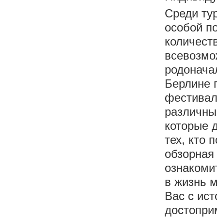
Среди ту
особой п
количест
всевозмо
родонача
Берлине 
фестивали
различны
которые 
тех, кто 
обзорная 
ознакоми
в жизнь 
Вас с ис
достоприм