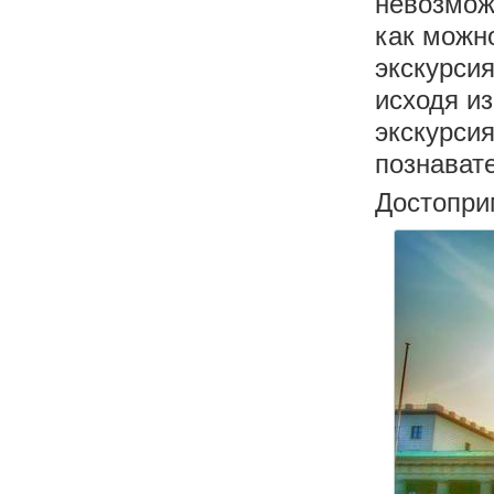
невозмож
как можн
экскурсия
исходя и
экскурсия
познавате
Достопри