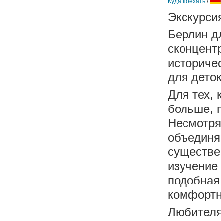
Куда поехать
/
Экскурси
Берлин дл
сконцент
историче
для дето
Для тех, 
больше, п
Несмотря 
объединя
существе
изучение
подобная
комфортн
Любителя