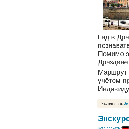
Гид в Др
познават
Помимо э
Дрездене
Маршрут 
учётом п
Индивиду
Частный гид:
Ber
Экскур
Куда поехать
/