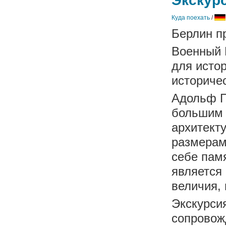
Экскур
Куда поехать
/
Берлин п
Военный 
для истор
историчес
Адольф Г
большим 
архитект
размерам
себе пам
является
величия, 
Экскурси
сопровожд