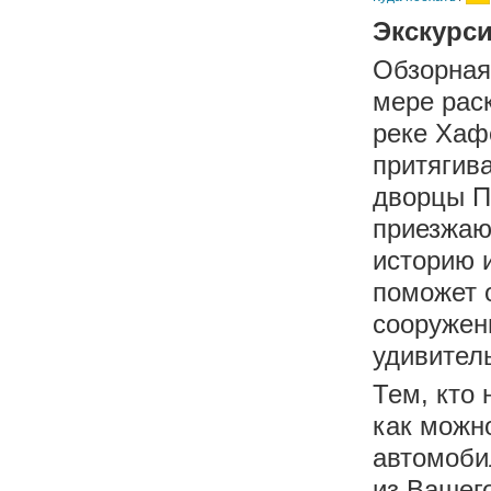
Экскурси
Обзорная
мере рас
реке Хафе
притягив
дворцы П
приезжаю
историю и
поможет 
сооружен
удивител
Тем, кто 
как можн
автомоби
из Вашег