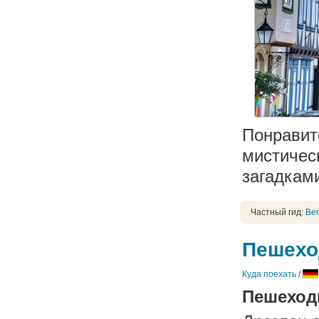
Понравит
мистическ
загадками
Частный гид:
Ber
Пешехо
Куда поехать
/
Пешеходн