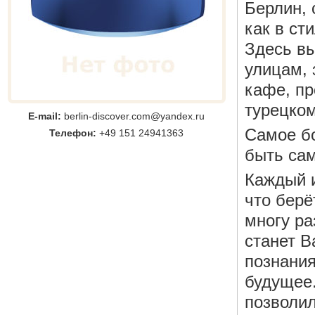
Берлин, 
как в ст
Здесь в
улицам, 
кафе, пр
турецком
E-mail:
berlin-discover.com@yandex.ru
Самое б
Телефон:
+49 151 24941363
быть са
Каждый и
что берё
многу ра
станет В
познания
будущее.
позволи