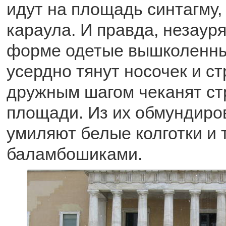
идут на площадь синтагму, 
караула. И правда, незаур
форме одетые вышколенн
усердно тянут носочек и с
дружным шагом чеканят ст
площади. Из их обмундиро
умиляют белые колготки и 
баламбошиками.