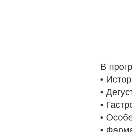
В прог
• Исто
• Дегу
• Гаст
• Особ
• Фарм