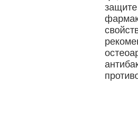
защите
фармак
свойст
рекоме
остеоа
антиба
против