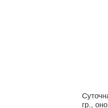
Суточн
гр., о