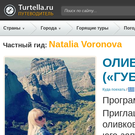
Страны
Города
Горящие туры
Пого
Natalia Voronova
Частный гид:
ОЛИ
(«ГУ
Куда поехать
/
Програ
Пригла
оливко