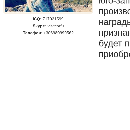
юго-за
произво
ICQ:
717021599
наград
Skype:
visitcorfu
призна
Телефон:
+306980999562
будет 
приобр