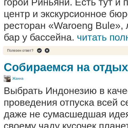
горой Риньяни. Есть тут и 
центр и экскурсионное бюро
ресторан «Waroeng Bule», 
бар у бассейна.
читать пол
Полезен ответ?
Собираемся на отдых
Жанна
Выбрать Индонезию в каче
проведения отпуска всей с
даже не сумасшедшая идея
своему чаду кусочек план