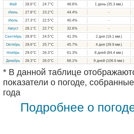
Май
28.6°C
24.7°C
48.6%
1 день (35.3 мм.)
Июнь
27.8°C
23.2°C
44.4%
-
Июль
27.3°C
22.5°C
40.4%
-
Август
28.1°C
22.7°C
32.6%
-
Сентябрь
28.9°C
24.5°C
41.3%
2 дня (18.1 мм.)
Октябрь
29.6°C
25.7°C
45.7%
4 дня (39.9 мм.)
Ноябрь
29.0°C
26.3°C
61.3%
8 дней (84.4 мм.)
Декабрь
28.3°C
26.0°C
68.1%
9 дней (106.6 мм.)
* В данной таблице отображают
показатели о погоде, собранные
года
Подробнее о погоде