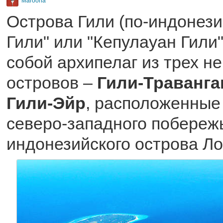
Maroona
Острова Гили (по-индонези
Гили" или "Кепулауан Гили
собой архипелаг из трех н
островов –
Гили-Траванга
Гили-Эйр
, расположенные
северо-западного побереж
индонезийского острова Ло