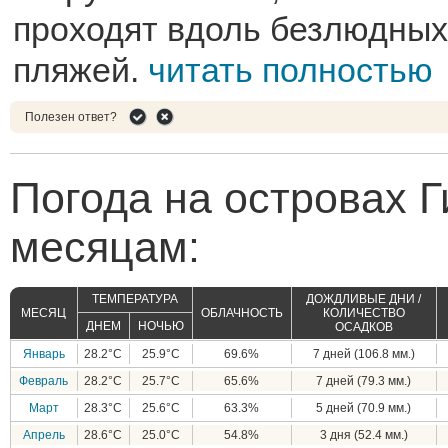
проходят вдоль безлюдных
пляжей.
читать полностью
Полезен ответ?
Погода на островах Г
месяцам:
ТЕМПЕРАТУРА
ДОЖДЛИВЫЕ ДНИ /
МЕСЯЦ
ОБЛАЧНОСТЬ
КОЛИЧЕСТВО
ДНЕМ
НОЧЬЮ
ОСАДКОВ
Январь
28.2°C
25.9°C
69.6%
7 дней (106.8 мм.)
Февраль
28.2°C
25.7°C
65.6%
7 дней (79.3 мм.)
Март
28.3°C
25.6°C
63.3%
5 дней (70.9 мм.)
Апрель
28.6°C
25.0°C
54.8%
3 дня (52.4 мм.)