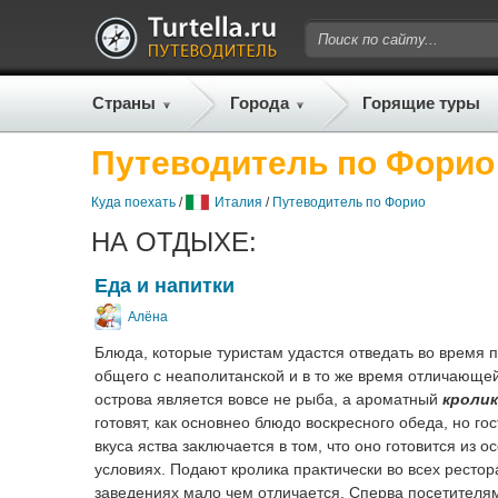
Страны
Города
Горящие туры
Путеводитель по Форио
Куда поехать
/
Италия
/
Путеводитель по Форио
НА ОТДЫХЕ:
Еда и напитки
Алёна
Блюда, которые туристам удастся отведать во время 
общего с неаполитанской и в то же время отличающейс
острова является вовсе не рыба, а ароматный
кролик
готовят, как основнео блюдо воскресного обеда, но го
вкуса яства заключается в том, что оно готовится из
условиях. Подают кролика практически во всех рестор
заведениях мало чем отличается. Сперва посетителям в