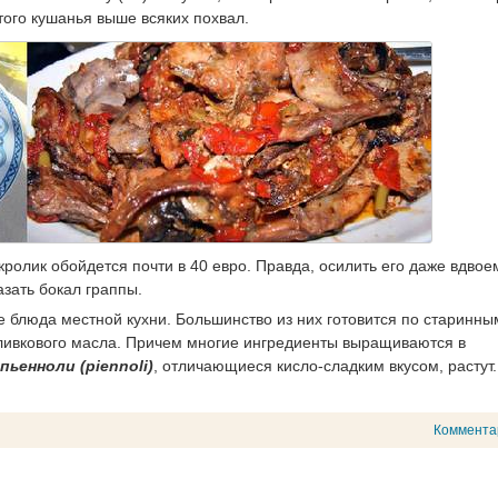
того кушанья выше всяких похвал.
 кролик обойдется почти в 40 евро. Правда, осилить его даже вдвое
азать бокал граппы.
блюда местной кухни. Большинство из них готовится по старинны
оливкового масла. Причем многие ингредиенты выращиваются в
пьенноли (piennoli)
, отличающиеся кисло-сладким вкусом, растут.
Коммента