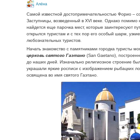
Алёна
Самой известной достопримечательностью Форио – с
Заступницы, возведенный в XVI веке. Однако помимо 
найдется еще парочка мест, которые заинтересуют п
открылся туристам и с тех пор его особый шарм, узки
любознательных туристов.
Начать знакомство с памятниками городка туристы м
церковь святого Гаэтано
(San Gaetano), построен
до наших дней. Изначально религиозное строение был
украшали яркие росписи с изображением рыбацких лод
освящена во имя святого Гаэтано.