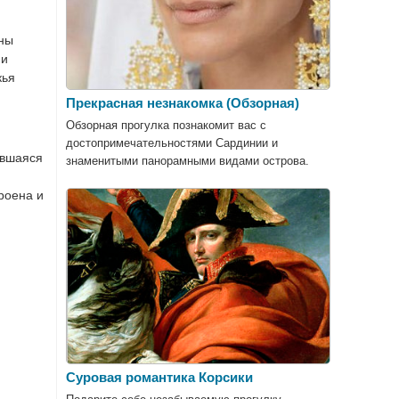
нны
ми
кья
Прекрасная незнакомка (Обзорная)
Обзорная прогулка познакомит вас с
достопримечательностями Сардинии и
ившаяся
знаменитыми панорамными видами острова.
роена и
Суровая романтика Корсики