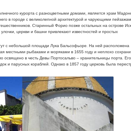
олнечного курорта с разноцветными домами, является храм Мадо
него в городе с великолепной архитектурой и чарующими пейзажа
утешественников. Старинный Форио позже остальных на острове Ис
е улочки, церкви и башни привлекают известностей и простых
огут с небольшой площади Лука Бальсофьоре. На ней расположена
ная местными рыбаками и моряками в 1655 году и неплохо сохран
о освящено в честь Девы Портосальво – хранительницы порта. Его
ок и парусных кораблей. Однако в 1857 году церковь была перест