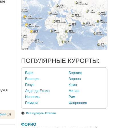
шие
ПОПУЛЯРНЫЕ КУРОРТЫ:
Бари
Бергамо
Венеция
Верона
Генуя
Комо
вумя
Лидо-ди-Езоло
Милан
Неаполь
Рим
Римини
Флоренция
Все курорты Италии
рии
(0)
ФОРИО