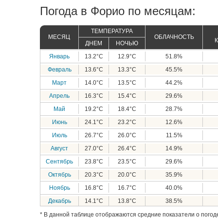
Погода в Форио по месяцам:
ТЕМПЕРАТУРА
МЕСЯЦ
ОБЛАЧНОСТЬ
ДНЕМ
НОЧЬЮ
Январь
13.2°C
12.9°C
51.8%
Февраль
13.6°C
13.3°C
45.5%
Март
14.0°C
13.5°C
44.2%
Апрель
16.3°C
15.4°C
29.6%
Май
19.2°C
18.4°C
28.7%
Июнь
24.1°C
23.2°C
12.6%
Июль
26.7°C
26.0°C
11.5%
Август
27.0°C
26.4°C
14.9%
Сентябрь
23.8°C
23.5°C
29.6%
Октябрь
20.3°C
20.0°C
35.9%
Ноябрь
16.8°C
16.7°C
40.0%
Декабрь
14.1°C
13.8°C
38.5%
* В данной таблице отображаются средние показатели о погоде