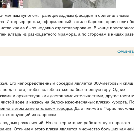
тся желтым куполом, трапециевидным фасадом и оригинальными
а. Интерьер церкви, оформленный в стиле барокко, производит б
ранство храма было недавно отреставрировано. В конце просторног
лен алтарь из разноцветного мрамора, а по сторонам в нишах раз
Коммента
скья. Его непосредственным соседом является 800-метровый спящ
 не для того, чтобы полюбоваться на безогненную гору. Одних
скими и архитектурными достопримечательностями, другие гости к
в чистой воде и нежась на белоснежно-песчаных пляжах курорта.
По
ений в этом замечательном городке.
Да и пляжей в Форио нескольк
оответствующий их запросам.
водных развлечений. На его территории работает пункт проката
аранов. Отличием этого пляжа является множество больших камней