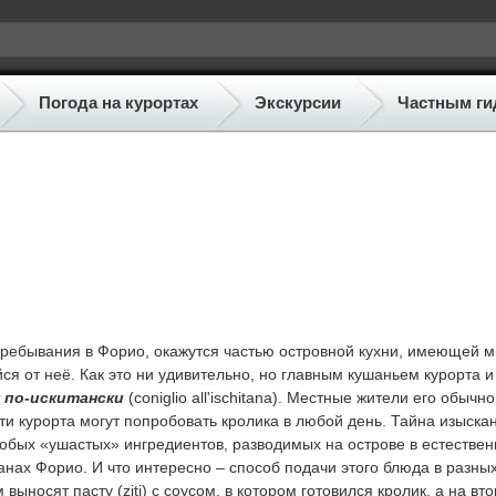
Погода на курортах
Экскурсии
Частным ги
пребывания в Форио, окажутся частью островной кухни, имеющей м
я от неё. Как это ни удивительно, но главным кушаньем курорта и
 по-искитански
(coniglio all'ischitana). Местные жители его обычно
сти курорта могут попробовать кролика в любой день. Тайна изыска
 особых «ушастых» ингредиентов, разводимых на острове в естестве
анах Форио. И что интересно – способ подачи этого блюда в разны
ыносят пасту (ziti) c соусом, в котором готовился кролик, а на вт