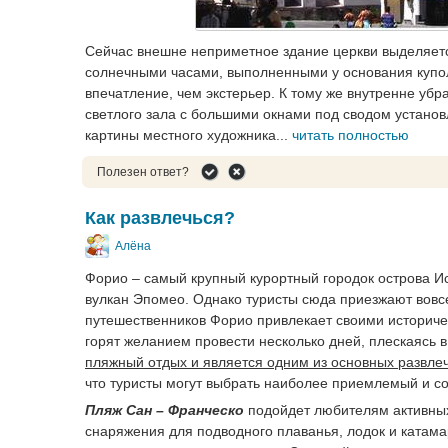
Сейчас внешне неприметное здание церкви выделяе
солнечными часами, выполненными у основания купол
впечатление, чем экстерьер. К тому же внутренне уб
светлого зала с большими окнами под сводом установ
картины местного художника...
читать полностью
Полезен ответ?
Как развлечься?
Алёна
Форио – самый крупный курортный городок острова И
вулкан Эпомео. Однако туристы сюда приезжают вовсе
путешественников Форио привлекает своими историче
горят желанием провести несколько дней, плескаясь 
пляжный отдых и является одним из основных развлеч
что туристы могут выбрать наиболее приемлемый и с
Пляж Сан – Франческо
подойдет любителям активных 
снаряжения для подводного плаванья, лодок и катам