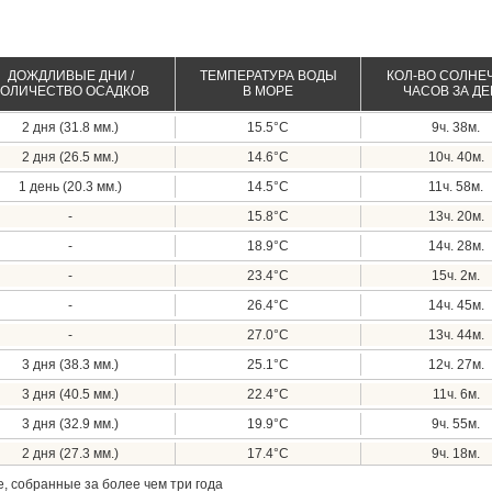
ДОЖДЛИВЫЕ ДНИ /
ТЕМПЕРАТУРА ВОДЫ
КОЛ-ВО СОЛНЕ
КОЛИЧЕСТВО ОСАДКОВ
В МОРЕ
ЧАСОВ ЗА Д
2 дня (31.8 мм.)
15.5°C
9ч. 38м.
2 дня (26.5 мм.)
14.6°C
10ч. 40м.
1 день (20.3 мм.)
14.5°C
11ч. 58м.
-
15.8°C
13ч. 20м.
-
18.9°C
14ч. 28м.
-
23.4°C
15ч. 2м.
-
26.4°C
14ч. 45м.
-
27.0°C
13ч. 44м.
3 дня (38.3 мм.)
25.1°C
12ч. 27м.
3 дня (40.5 мм.)
22.4°C
11ч. 6м.
3 дня (32.9 мм.)
19.9°C
9ч. 55м.
2 дня (27.3 мм.)
17.4°C
9ч. 18м.
, собранные за более чем три года