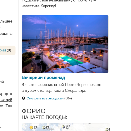
Подарите себе незабываемую прогулку –
навестите Корсику!
ольшее
о
вешаны
рии
(0)
Вечерний променад
ий
В свете вечерних огней Порто Черво покажет
антураж столицы Коста Смеральда.
урорта
Смотреть все экскурсии
(50+)
жалуй,
о. Так
ФОРИО
НА КАРТЕ ПОГОДЫ:
,