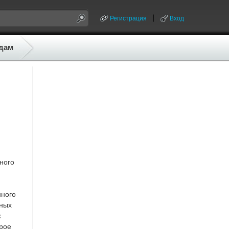
Регистрация
Вход
дам
ного
нного
нных
х
орое