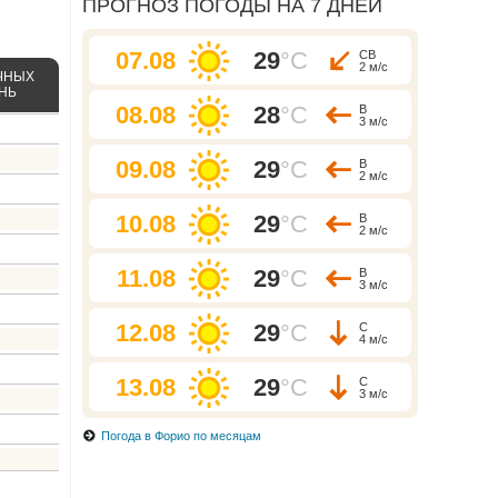
ПРОГНОЗ ПОГОДЫ НА 7 ДНЕЙ
07.08
29
°C
СВ
2 м/с
ЧНЫХ
ЕНЬ
08.08
28
°C
В
3 м/с
09.08
29
°C
В
2 м/с
10.08
29
°C
В
2 м/с
11.08
29
°C
В
3 м/с
12.08
29
°C
С
4 м/с
13.08
29
°C
С
3 м/с
Погода в Форио по месяцам