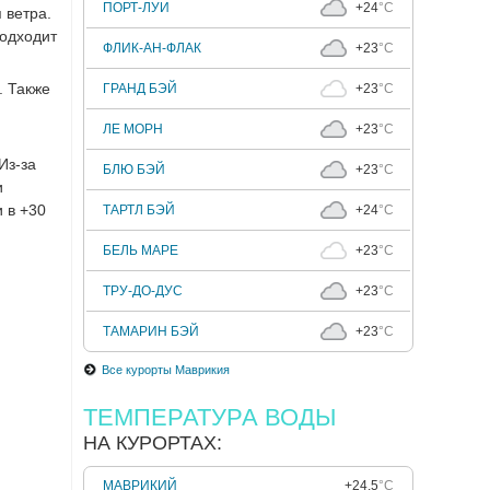
ПОРТ-ЛУИ
+24
°C
 ветра.
подходит
ФЛИК-АН-ФЛАК
+23
°C
. Также
ГРАНД БЭЙ
+23
°C
ЛЕ МОРН
+23
°C
Из-за
БЛЮ БЭЙ
+23
°C
и
 в +30
ТАРТЛ БЭЙ
+24
°C
БЕЛЬ МАРЕ
+23
°C
ТРУ-ДО-ДУС
+23
°C
ТАМАРИН БЭЙ
+23
°C
Все курорты Маврикия
ТЕМПЕРАТУРА ВОДЫ
НА КУРОРТАХ:
МАВРИКИЙ
+24.5
°C