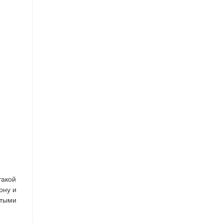
такой
ону и
итыми