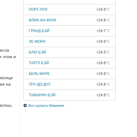
ПОРТ-ЛУИ
+24.8
°C
ФЛИК-АН-ФЛАК
+24.8
°C
ГРАНД БЭЙ
+24.7
°C
ЛЕ МОРН
+24.9
°C
числа
БЛЮ БЭЙ
+24.5
°C
и этом и
ТАРТЛ БЭЙ
+24.8
°C
БЕЛЬ МАРЕ
+24.8
°C
месяце
ая на
ТРУ-ДО-ДУС
+24.8
°C
ТАМАРИН БЭЙ
+24.8
°C
волны,
Все курорты Маврикия