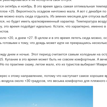
 октябрь и ноябрь. В это время здесь самая оптимальная темпе
еплое +25. Вероятность осадком ничтожно мала. А вот с декабря по
кже можно ехать сюда отдыхать. Из зимних месяцев для отпуска вы
ался, но будет иметь кратковременный характер. Температура возд
ру, это время подойдет идеально. Кстати, что характерно, именно в 
истов.
оло +20, а днем +27. В целом и в это время лететь сюда можно, о
ь готовыми к тому, что дождь может идти не прекращаясь нескольк
жду днем и ночью. Этот период считается самым холодным на ост
15. Купание в это время может быть не совсем комфортным. А веч
Но по практике скажу, летом мало, кто из туристов выбирает Маври
терес к этому направлению, потому что наступает самое хорошее в
а воздуха около +30 градусов, что весьма комфортно для пляжного 