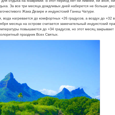
ля отдыха на Маврикии. В этот период нет ни ливней, ни зноя, ни
дыха. За все три месяца дождливых дней наберется не больше деся
агочестивого Жака Дезире и индуистский Ганеш Чатури.
 вода нагревается до комфортных +26 градусов, а воздух до +32 в
ября месяца на острове считается замечательный индуистский пр
емпературы повышаются до +34 градусов, но этот месяц закрывает
 колоритный праздник Всех Святых.