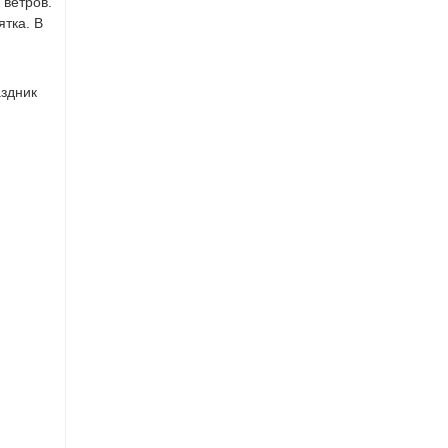
 ветров.
тка. В
аздник