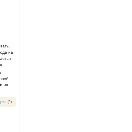
вать,
года на
тается
ов.
о
ервой
и на
арии
(0)