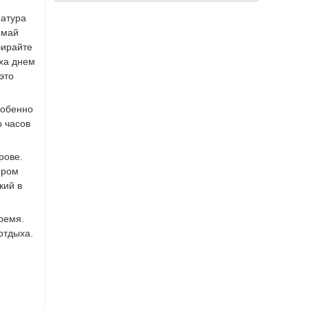
ратура
 май
бирайте
уха днем
это
собенно
о часов
рове.
ером
кий в
ремя.
отдыха.