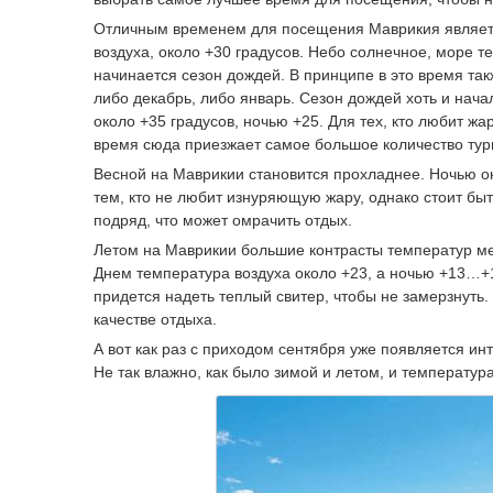
Отличным временем для посещения Маврикия является
воздуха, около +30 градусов. Небо солнечное, море т
начинается сезон дождей. В принципе в это время та
либо декабрь, либо январь. Сезон дождей хоть и нач
около +35 градусов, ночью +25. Для тех, кто любит жа
время сюда приезжает самое большое количество тур
Весной на Маврикии становится прохладнее. Ночью ок
тем, кто не любит изнуряющую жару, однако стоит быт
подряд, что может омрачить отдых.
Летом на Маврикии большие контрасты температур ме
Днем температура воздуха около +23, а ночью +13…+
придется надеть теплый свитер, чтобы не замерзнуть. 
качестве отдыха.
А вот как раз с приходом сентября уже появляется ин
Не так влажно, как было зимой и летом, и температур