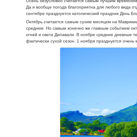
Осень безусловно считается самым лучшим временем д
Да и вообще погода благоприятна для любого вида от
сентябре празднуется католический праздник День Бл
Октябрь считается самым сухим месяцем на Маврикии,
среднем. Но самым конечно же главным событием окт
огней и света Дипавали. В ноябре средние дневные т
фактически сухой сезон. 1 ноября празднуется очень