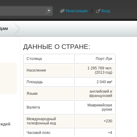
Регистрация
Вход
дам
ДАННЫЕ О СТРАНЕ:
Столица
Порт-Луи
1 295 789 чел.
Население
(2013 год)
Площадь
2 040 км²
английский и
Языки
французский
Маврикийская
Валюта
рупия
Международный
+230
телефонный код
ождей.
Часовой пояс
+4