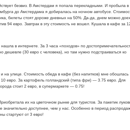
ействует безвиз. В Амстердам я попала перекладными. И пробыла в
Гамбурга до Амстердама я добиралась на ночном автобусе. Стоимос
тика, билеты стоят дороже дневных на 50%. Да-да, днем можно дое
тив 94 евро. Завтрак в эту стоимость не вошел. Кушала в кафе за 1
 нашла в интернете. За 3 часа «походов» по достопримечательнос
о дешевле (30 евро с человека), но там нужно подстраиваться ко
х и на улице. Стоимость обеда в кафе (без напитков) мне обошлась 
е 10 евро. За картофель голландский (типа фри) — 3.75 евро. Для
города стоит 2 евро, в супермаркете — 0.75!
риобретала их на цветочном рынке для туристов. За пакетик луков
ее значительно доступнее, чем у нас. Особенно в период распродаж
ны стартуют от 3 евро!