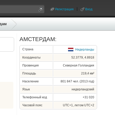
Регистрация
Вход
дам
АМСТЕРДАМ:
Страна
Нидерланды
Координаты
52.3779, 4.8918
Провинция
Северная Голландия
Площадь
219,4 км²
Население
801 847 чел. (2013 год)
Язык
нидерландский
Телефонный код
+31 020
Часовой пояс
UTC+1, летом UTC+2