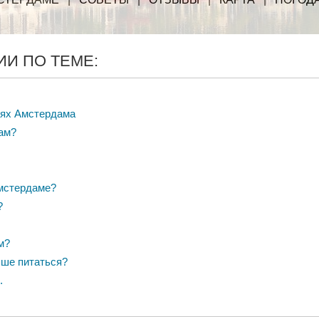
И ПО ТЕМЕ:
тях Амстердама
дам?
Амстердаме?
?
м?
чше питаться?
.