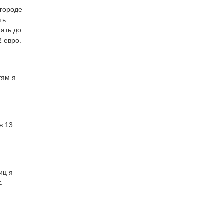
 городе
ть
хать до
2 евро.
тям я
в 13
иц я
.