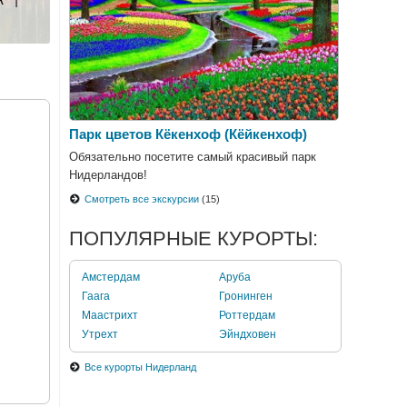
Парк цветов Кёкенхоф (Кёйкенхоф)
Обязательно посетите самый красивый парк
Нидерландов!
Смотреть все экскурсии
(15)
ПОПУЛЯРНЫЕ КУРОРТЫ:
Амстердам
Аруба
Гаага
Гронинген
Маастрихт
Роттердам
Утрехт
Эйндховен
Все курорты Нидерланд