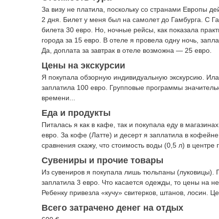
За визу не платила, поскольку со странами Европы д
2 дня. Билет у меня был на самолет до Гамбурга. С 
билета 30 евро. Но, ночные рейсы, как показала прак
города за 15 евро. В отеле я провела одну ночь, запла
Да, доплата за завтрак в отеле возможна — 25 евро.
Цены на экскурсии
Я покупала обзорную индивидуальную экскурсию. Ила
заплатила 100 евро. Групповые программы значительн
времени...
Еда и продукты
Питалась я как в кафе, так и покупала еду в магазина
евро. За кофе (Латте) и десерт я заплатила в кофейн
сравнения скажу, что стоимость воды (0,5 л) в центре 
Сувениры и прочие товары
Из сувениров я покупала лишь тюльпаны (луковицы). П
заплатила 3 евро. Что касается одежды, то цены на н
Ребенку привезла «кучу» свитерков, штанов, лосин. Це
Всего затрачено денег на отдых