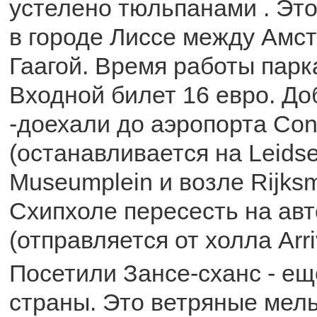
устелено тюльпанами . Это
в городе Лиссе между Амс
Гаагой. Время работы парка
Входной билет 16 евро. До
-доехали до аэропорта Co
(останавливается на Leidse
Museumplein и возле Rijks
Схипхоле пересесть на ав
(отправляется от холла Arriv
Посетили Зансе-сханс - ещ
страны. Это ветряные мел