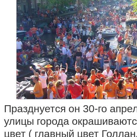
Празднуется он 30-го апрел
улицы города окрашиваютс
цвет ( главный цвет Голланд