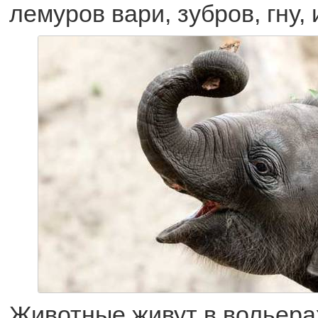
лемуров вари, зубров, гну, 
Животные живут в вольерах