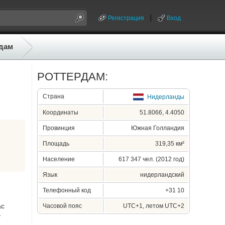
Регистрация
Вход
дам
РОТТЕРДАМ:
Страна
Нидерланды
Координаты
51.8066, 4.4050
Провинция
Южная Голландия
Площадь
319,35 км²
Население
617 347 чел. (2012 год)
Язык
нидерландский
Телефонный код
+31 10
ас
Часовой пояс
UTC+1, летом UTC+2
т