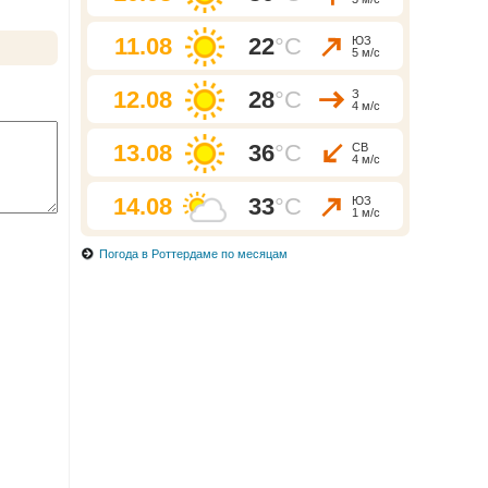
11.08
22
°C
ЮЗ
5 м/с
12.08
28
°C
З
4 м/с
13.08
36
°C
СВ
4 м/с
14.08
33
°C
ЮЗ
1 м/с
Погода в Роттердаме по месяцам