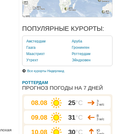
ПОПУЛЯРНЫЕ КУРОРТЫ:
Амстердам
Аруба
Гаага
Гронинген
Маастрихт
Роттердам
Утрехт
Эйндховен
Все курорты Нидерланд
РОТТЕРДАМ
ПРОГНОЗ ПОГОДЫ НА 7 ДНЕЙ
08.08
25
°C
З
2 м/с
09.08
31
°C
В
3 м/с
плохая
10.08
30
°C
Ю
3 м/с