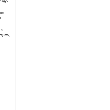
оздух
 не
и
 в
тдыха,