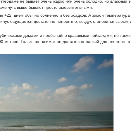
оттердаме не бывает очень жарко или очень холодно, но влажный в
даже чуть выше бывают просто омерзительными.
 +22, днем обычно солнечно и без осадков. А зимой температура
 минус ощущается достаточно неприятно, воздух становится сырым 
 кубическими домами и необычайно красивыми пейзажами, но также
0 метров. Только вот климат не достаточно жаркий для пляжного о