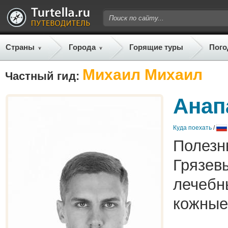
Страны
Города
Горящие туры
Пого
Михаил Михаил
Частный гид:
Анап
Куда поехать
/
Полезн
Грязев
лечебн
кожные 