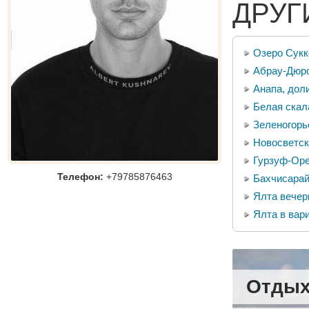
ДРУГ
Озеро Сукк
Абрау-Дюрс
Анапа, дол
Белая скал
Зеленогорь
Новосветск
Гурзуф-Ор
Телефон:
+79785876463
Бахчисарай
Ялта вечер
Ялта в вар
Отдых