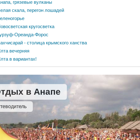
напа, грязевые вулканы
елая скала, перегон лошадей
еленогорье
овосветская кругосветка
урзуф-Ореанда-Форос
ахчисарай - столица крымского ханства
лта вечерняя
лта в вариантах!
тдых в Анапе
теводитель