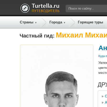
Страны
Города
Горящие туры
Михаил Миха
Частный гид:
Ан
Куда 
Увлек
цветк
местн
ДР
О
А