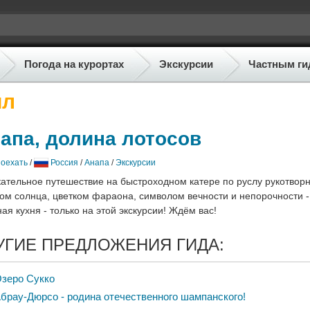
Погода на курортах
Экскурсии
Частным ги
ил
апа, долина лотосов
поехать
/
Россия
/
Анапа
/
Экскурсии
ательное путешествие на быстроходном катере по руслу рукотворн
ом солнца, цветком фараона, символом вечности и непорочности - 
ая кухня - только на этой экскурсии! Ждём вас!
УГИЕ ПРЕДЛОЖЕНИЯ ГИДА:
зеро Сукко
брау-Дюрсо - родина отечественного шампанского!