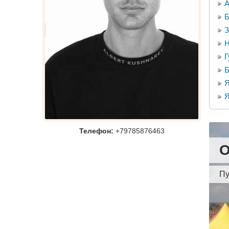
А
Б
З
Н
Г
Б
Я
Я
Телефон:
+79785876463
О
Пу