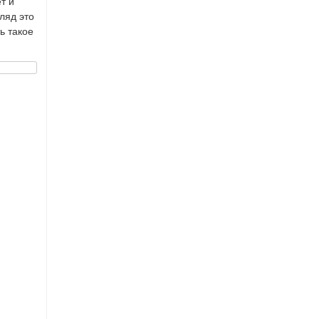
т и
ляд это
ь такое