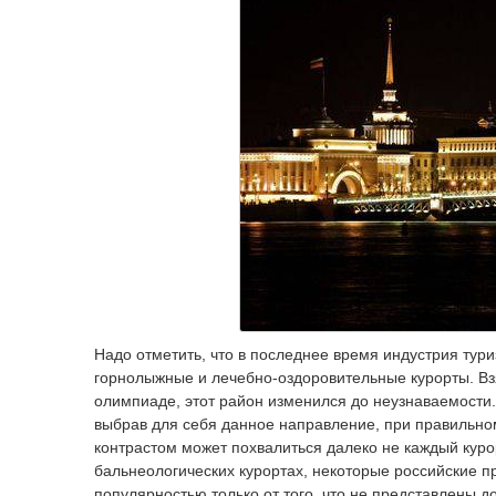
Надо отметить, что в последнее время индустрия тур
горнолыжные и лечебно-оздоровительные курорты. Взя
олимпиаде, этот район изменился до неузнаваемости
выбрав для себя данное направление, при правильном
контрастом может похвалиться далеко не каждый курор
бальнеологических курортах, некоторые российские п
популярностью только от того, что не представлены д