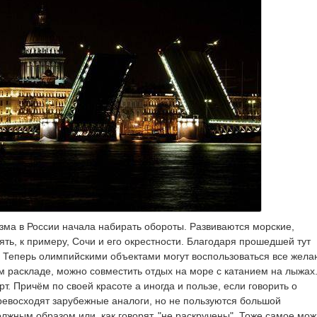
изма в России начала набирать обороты. Развиваются морские,
ть, к примеру, Сочи и его окрестности. Благодаря прошедшей тут
. Теперь олимпийскими объектами могут воспользоваться все жел
 раскладе, можно совместить отдых на море с катанием на лыжах
т. Причём по своей красоте а иногда и пользе, если говорить о
ревосходят зарубежные аналоги, но не пользуются большой
олжным образом или, как говорят, "не раскручены". Тоже самое мо