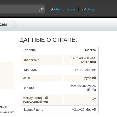
Регистрация
Вход
дам
ДАННЫЕ О СТРАНЕ:
Столица
Москва
143 548 980 чел.
Население
(2013 год)
Площадь
17 098 246 км²
Язык
русский
Российский рубль
Валюта
(RUB)
Международный
+7
телефонный код
лько не
Часовой пояс
+3…+12, без +5
ричём от