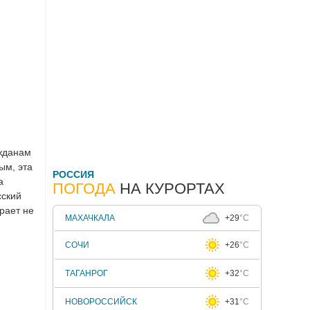
ажданам
ым, эта
РОССИЯ
а
ПОГОДА
НА КУРОРТАХ
сский
рает не
МАХАЧКАЛА
+29
°C
СОЧИ
+26
°C
ТАГАНРОГ
+32
°C
НОВОРОССИЙСК
+31
°C