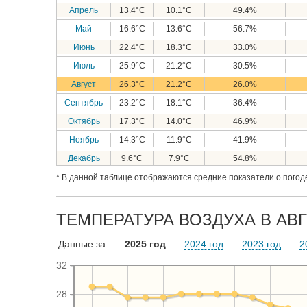
Апрель
13.4°C
10.1°C
49.4%
Май
16.6°C
13.6°C
56.7%
Июнь
22.4°C
18.3°C
33.0%
Июль
25.9°C
21.2°C
30.5%
Август
26.3°C
21.2°C
26.0%
Сентябрь
23.2°C
18.1°C
36.4%
Октябрь
17.3°C
14.0°C
46.9%
Ноябрь
14.3°C
11.9°C
41.9%
Декабрь
9.6°C
7.9°C
54.8%
* В данной таблице отображаются средние показатели о погоде
ТЕМПЕРАТУРА ВОЗДУХА В АВГ
Данные за:
2025 год
2024 год
2023 год
2
32
28