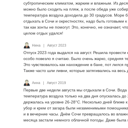
субтропическим климатом, жарким и влажным. Из десят
можно было сходить на пляж, а после обеда уже собира
температура воздуха доходила до 30 градусов. Море бы
отдыхать в Сочи и окрестностях, надо быть готовыми к
так как зонты не помогут. Это, конечно, не означает, чт
целом отдых удался!
Нина
|
Август 2023
Отпуск 2023 года выдался на август. Решила провести е
особо повезло я считаю. Было очень жарко, средняя т
Это чувствовалось как нахождение в бане, пот лился п
Также часто шли ливни, которые затягивались на весь 
Анна
|
Август 2019
Первые две недели августа мы отдыхали в Сочи. Вода 
температура воздуха только на два дня опускалась до
держалась на уровне 26-28°C. Несколько дней ближе к
убор и крем от загара были незаменимыми помощникам
и в вечерние часы. Днём Сочи превращалось во влажны
месяца застали немного облачной погоды. Даже была г