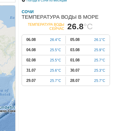
Погода в Сочи по месяцам
СОЧИ
ТЕМПЕРАТУРА ВОДЫ В МОРЕ
26.8
°C
ТЕМПЕРАТУРА ВОДЫ
СЕЙЧАС
06.08
05.08
26.4°C
26.1°C
04.08
03.08
25.5°C
25.9°C
02.08
01.08
25.5°C
25.7°C
31.07
30.07
25.6°C
25.3°C
29.07
28.07
25.7°C
25.7°C