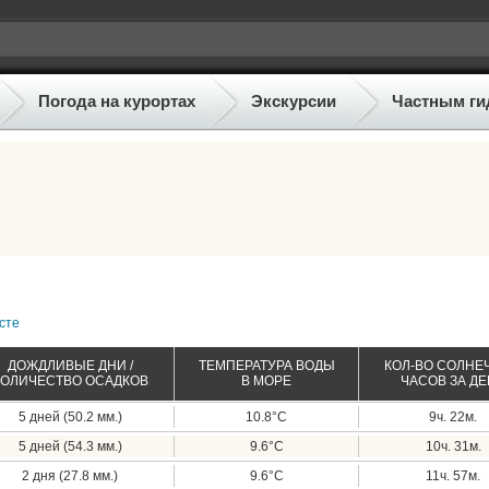
Погода на курортах
Экскурсии
Частным ги
усте
ДОЖДЛИВЫЕ ДНИ /
ТЕМПЕРАТУРА ВОДЫ
КОЛ-ВО СОЛНЕ
КОЛИЧЕСТВО ОСАДКОВ
В МОРЕ
ЧАСОВ ЗА Д
5 дней (50.2 мм.)
10.8°C
9ч. 22м.
5 дней (54.3 мм.)
9.6°C
10ч. 31м.
2 дня (27.8 мм.)
9.6°C
11ч. 57м.