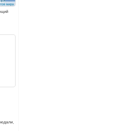
ующий
людали,