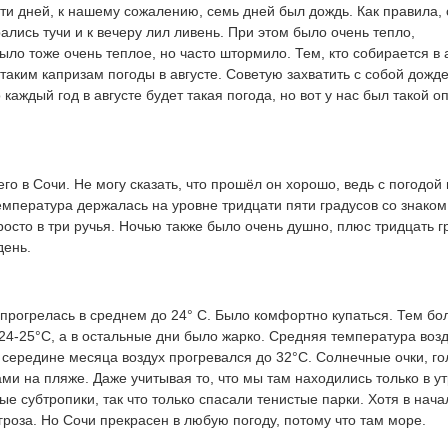
и дней, к нашему сожалению, семь дней был дождь. Как правила, 
лись тучи и к вечеру лил ливень. При этом было очень тепло,
ло тоже очень теплое, но часто штормило. Тем, кто собирается в 
 таким капризам погоды в августе. Советую захватить с собой дожде
о каждый год в августе будет такая погода, но вот у нас был такой оп
го в Сочи. Не могу сказать, что прошёл он хорошо, ведь с погодой
емпература держалась на уровне тридцати пяти градусов со знаком
росто в три ручья. Ночью также было очень душно, плюс тридцать г
день.
прогрелась в среднем до 24° C. Было комфортно купаться. Тем бол
 24-25°C, а в остальные дни было жарко. Средняя температура воз
 середине месяца воздух прогревался до 32°C. Солнечные очки, г
и на пляже. Даже учитывая то, что мы там находились только в у
е субтропики, так что только спасали тенистые парки. Хотя в нача
роза. Но Сочи прекрасен в любую погоду, потому что там море.