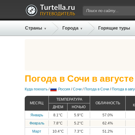
Страны
Города
Горящие туры
Погода в Сочи в августе
Куда поехать
/
Россия
/
Сочи
/
Погода в Сочи
/
Погода в авг
ТЕМПЕРАТУРА
МЕСЯЦ
ОБЛАЧНОСТЬ
ДНЕМ
НОЧЬЮ
Январь
8.1°C
5.9°C
57.0%
Февраль
7.8°C
5.2°C
62.4%
Март
10.4°C
7.3°C
51.2%