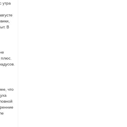
с утра
августе
вики,
ыт. В
 не
 плюс.
радусов.
ее, что
духа
оловной
тренние
ле