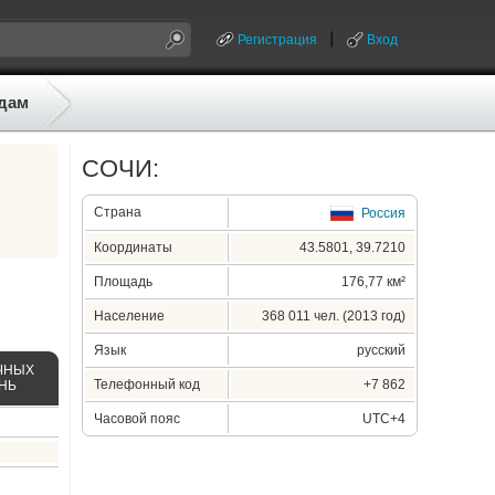
Регистрация
Вход
дам
СОЧИ:
Страна
Россия
Координаты
43.5801, 39.7210
Площадь
176,77 км²
Население
368 011 чел. (2013 год)
Язык
русский
ЧНЫХ
Телефонный код
+7 862
ЕНЬ
Часовой пояс
UTC+4