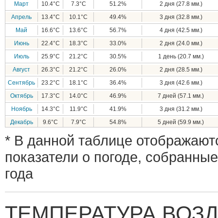
Март
10.4°C
7.3°C
51.2%
2 дня (27.8 мм.)
Апрель
13.4°C
10.1°C
49.4%
3 дня (32.8 мм.)
Май
16.6°C
13.6°C
56.7%
4 дня (42.5 мм.)
Июнь
22.4°C
18.3°C
33.0%
2 дня (24.0 мм.)
Июль
25.9°C
21.2°C
30.5%
1 день (20.7 мм.)
Август
26.3°C
21.2°C
26.0%
2 дня (28.5 мм.)
Сентябрь
23.2°C
18.1°C
36.4%
3 дня (42.6 мм.)
Октябрь
17.3°C
14.0°C
46.9%
7 дней (57.1 мм.)
Ноябрь
14.3°C
11.9°C
41.9%
3 дня (31.2 мм.)
Декабрь
9.6°C
7.9°C
54.8%
5 дней (59.9 мм.)
* В данной таблице отображают
показатели о погоде, собранные
года
ТЕМПЕРАТУРА ВОЗД