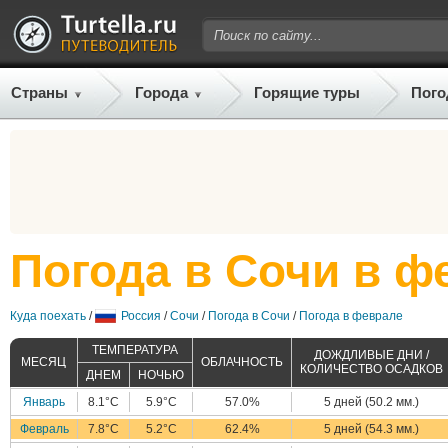
Страны
Города
Горящие туры
Пого
Погода в Сочи в ф
Куда поехать
/
Россия
/
Сочи
/
Погода в Сочи
/
Погода в феврале
ТЕМПЕРАТУРА
ДОЖДЛИВЫЕ ДНИ /
МЕСЯЦ
ОБЛАЧНОСТЬ
КОЛИЧЕСТВО ОСАДКОВ
ДНЕМ
НОЧЬЮ
Январь
8.1°C
5.9°C
57.0%
5 дней (50.2 мм.)
Февраль
7.8°C
5.2°C
62.4%
5 дней (54.3 мм.)