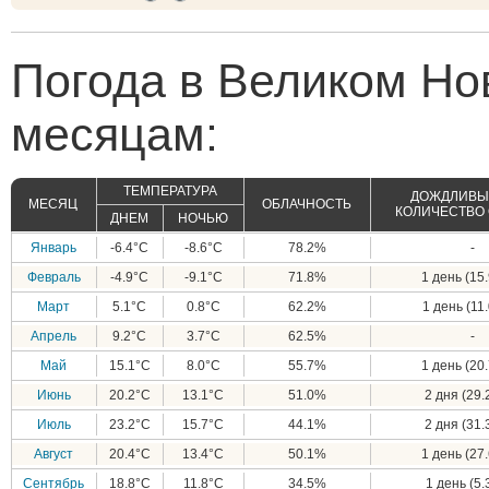
Погода в Великом Но
месяцам:
ТЕМПЕРАТУРА
ДОЖДЛИВЫЕ
МЕСЯЦ
ОБЛАЧНОСТЬ
КОЛИЧЕСТВО
ДНЕМ
НОЧЬЮ
Январь
-6.4°C
-8.6°C
78.2%
-
Февраль
-4.9°C
-9.1°C
71.8%
1 день (15.
Март
5.1°C
0.8°C
62.2%
1 день (11.
Апрель
9.2°C
3.7°C
62.5%
-
Май
15.1°C
8.0°C
55.7%
1 день (20.
Июнь
20.2°C
13.1°C
51.0%
2 дня (29.
Июль
23.2°C
15.7°C
44.1%
2 дня (31.
Август
20.4°C
13.4°C
50.1%
1 день (27.
Сентябрь
18.8°C
11.8°C
34.5%
1 день (5.