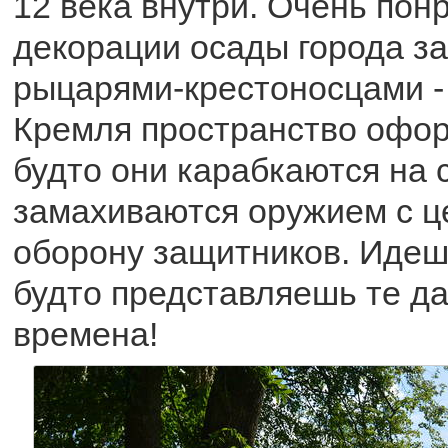
12 века внутри. Очень пон
декорации осады города з
рыцарями-крестоносцами -
Кремля пространство офор
будто они карабкаются на 
замахиваются оружием с ц
оборону защитников. Идеш
будто представляешь те д
времена!