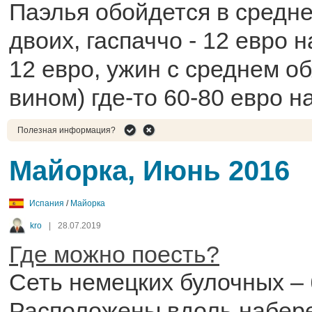
Паэлья обойдется в средне
двоих, гаспаччо - 12 евро н
12 евро, ужин с среднем о
вином) где-то 60-80 евро н
Полезная информация?
Майорка, Июнь 2016
Испания
/
Майорка
kro
|
28.07.2019
Где можно поесть?
Сеть немецких булочных – 
Расположены вдоль набер