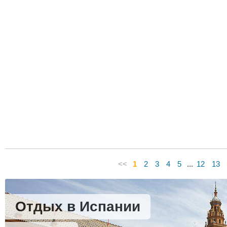
<<
1
2
3
4
5
...
12
13
Отдых в Испании