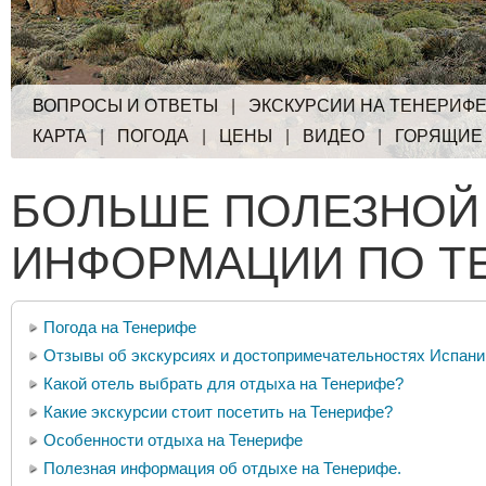
ВОПРОСЫ И ОТВЕТЫ
|
ЭКСКУРСИИ НА ТЕНЕРИФ
КАРТА
|
ПОГОДА
|
ЦЕНЫ
|
ВИДЕО
|
ГОРЯЩИЕ
БОЛЬШЕ ПОЛЕЗНОЙ
ИНФОРМАЦИИ ПО Т
Погода на Тенерифе
Отзывы об экскурсиях и достопримечательностях Испани
Какой отель выбрать для отдыха на Тенерифе?
Какие экскурсии стоит посетить на Тенерифе?
Особенности отдыха на Тенерифе
Полезная информация об отдыхе на Тенерифе.