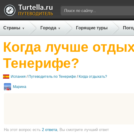
Страны
Города
Горящие туры
Пого
Когда лучше отдых
Тенерифе?
Испания
/
Путеводитель по Тенерифе
/
Когда отдыхать?
Марина
На этот вопрос есть
2 ответа
, Вы смотрите лучший ответ