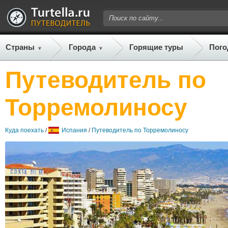
Страны
Города
Горящие туры
Пого
Путеводитель по
Торремолиносу
Куда поехать
/
Испания
/
Путеводитель по Торремолиносу