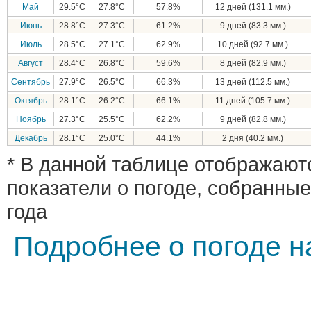
Май
29.5°C
27.8°C
57.8%
12 дней (131.1 мм.)
Июнь
28.8°C
27.3°C
61.2%
9 дней (83.3 мм.)
Июль
28.5°C
27.1°C
62.9%
10 дней (92.7 мм.)
Август
28.4°C
26.8°C
59.6%
8 дней (82.9 мм.)
Сентябрь
27.9°C
26.5°C
66.3%
13 дней (112.5 мм.)
Октябрь
28.1°C
26.2°C
66.1%
11 дней (105.7 мм.)
Ноябрь
27.3°C
25.5°C
62.2%
9 дней (82.8 мм.)
Декабрь
28.1°C
25.0°C
44.1%
2 дня (40.2 мм.)
* В данной таблице отображают
показатели о погоде, собранные
года
Подробнее о погоде н