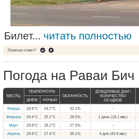
Билет...
читать полностью
Полезен ответ?
Погода на Раваи Бич
ТЕМПЕРАТУРА
ДОЖДЛИВЫЕ ДНИ /
МЕСЯЦ
ОБЛАЧНОСТЬ
КОЛИЧЕСТВО
ДНЕМ
НОЧЬЮ
ОСАДКОВ
Январь
28.8°C
24.7°C
32.1%
-
Февраль
29.4°C
25.2°C
29.5%
1 день (18.1 мм.)
Март
29.8°C
26.2°C
27.5%
-
Апрель
29.9°C
27.4°C
39.1%
4 дня (45.6 мм.)