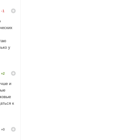
-1
о
ических
етаю
лько у
+2
учше и
рые
лковые
аться к
+0