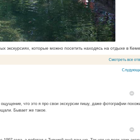
ых экскурсиях, которые можно посетить находясь на отдыхе в Кеме
Смотреть все от
Слудующи
е ощущение, что это я про свои экскурсии пишу, даже фотографии похожи
сещали. Бывает же такое.
 1997 года, а работал с Турцией ещё раньше. Так что на всех этих экск