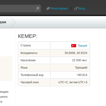
Регистрация
Вход
дам
КЕМЕР:
Страна
Турция
Координаты
36.6006, 30.5524
Население
22 500 чел.
Язык
Турецкий
Телефонный код
+90 814
Часовой пояс
UTC+2, летом UTC+3
гающих
ьного
то