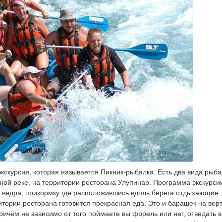
кскурсия, которая называется Пикник-рыбалка. Есть два вида рыба
рной реке, на территории ресторана Улупинар. Программа экскурси
и, вёдра, прикормку где расположившись вдоль берега отдыхающие
итории ресторана готовится прекрасная еда. Это и барашек на вер
чём не зависимо от того поймаете вы форель или нет, отведать 