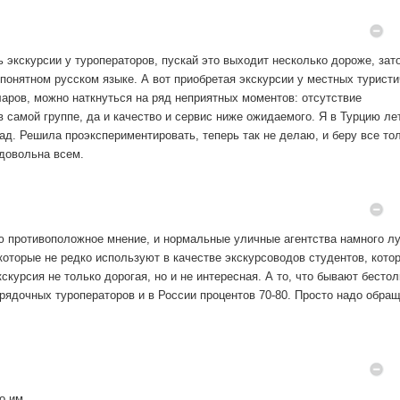
ть экскурсии у туроператоров, пускай это выходит несколько дороже, зат
а понятном русском языке. А вот приобретая экскурсии у местных турист
ларов, можно наткнуться на ряд неприятных моментов: отсутствие
в самой группе, да и качество и сервис ниже ожидаемого. Я в Турцию л
ад. Решила проэкспериментировать, теперь так не делаю, и беру все то
 довольна всем.
ью противоположное мнение, и нормальные уличные агентства намного л
которые не редко используют в качестве экскурсоводов студентов, кото
кскурсия не только дорогая, но и не интересная. А то, что бывают бесто
порядочных туроператоров и в России процентов 70-80. Просто надо обращ
о им.