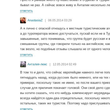
бывал не раз. А сейчас вовсе живу в Анталии несколько ле
ответить
AnastasiaZ
|
06.05.2014 03:29
А я лично с опаской отношусь к местным туристическим аг
а до туроператора можно достучаться, пускай если не в Ту
завышенные, зато понимаешь, что группа будет русская и в
смешанные группы, где говорили только на английском, ка
так везло, но подобные отзывы слышала не от одного чело
ответить
Анталия-люкс
|
12.05.2014 02:49
В том то и дело, что сейчас европейцам намного легче по
пятнадцать назад, когда русских было немного, или на тех 
примерах, поскольку таких не имею, но после вашего прие
случае для приличия покачает головой. Они своё дело сдел
вы хотите сказать, что кто нибудь компенсирует неурядиц
всегда найдётся один-два отрицательных, поскольку некото
остальных, таких же туристов. Поэтому надо прислушиватьс
ответить