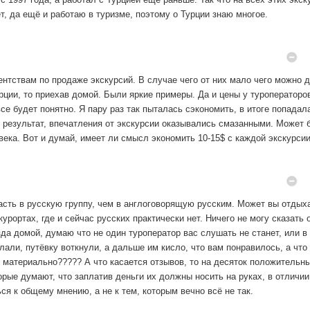
т, да ещё и работаю в туризме, поэтому о Турции знаю многое.
ентствам по продаже экскурсий. В случае чего от них мало чего можно д
рции, то приехав домой. Были яркие примеры. Да и цены у туроператоров
се будет понятно. Я пару раз так пыталась сэкономить, в итоге попадал
к результат, впечатления от экскурсии оказывались смазанными. Может 
века. Вот и думай, имеет ли смысл экономить 10-15$ с каждой экскурсии
пасть в русскую группу, чем в англоговорящую русским. Может вы отдых
курортах, где и сейчас русских практически нет. Ничего не могу сказать 
зда домой, думаю что не один туроператор вас слушать не станет, или 
али, путёвку воткнули, а дальше им кисло, что вам понравилось, а что 
ы материально????? А что касается отзывов, то на десяток положительны
рые думают, что заплатив деньги их должны носить на руках, в отличии
я к общему мнению, а не к тем, которым вечно всё не так.