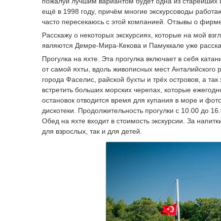
пожалуй лучшим вариантом будет одна из старейших и
ещё в 1998 году, причём многие экскурсоводы работают
часто пересекаюсь с этой компанией. Отзывы о фирме
Расскажу о некоторых экскурсиях, которые на мой в
являются Демре-Мира-Кекова и Памуккале уже расска
Прогулка на яхте. Эта прогулка включает в себя катан
от самой яхты, вдоль живописных мест Анталийского 
города Фаселис, райской бухты и трёх островов, а та
встретить больших морских черепах, которые ежегодн
остановок отводится время для купания в море и фо
дискотеки. Продолжительность прогулки с 10.00 до 16
Обед на яхте входит в стоимость экскурсии. За напит
для взрослых, так и для детей.