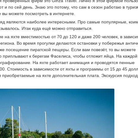
 проверенных фирм это Ginza Travel. Лично я этой фирмой польз
 и по сей день. Знаю это потому, что сам в сезон работаю в туриз
 вы можете посмотреть в интернете.
згляд являются наиболее интересными. Про самые популярные, кои
зывалось. Итак куда ещё можно отправиться.
ие на яхте вместимостью от 70 до 120 и даже 200 человек, в завис
региона. Во время прогулки делаются остановки у побережья антич
к же посещение пиратской пещеры. Если вам повезёт, то вы можете
о приплывают к берегам Фаселиса, чтобы отложит яйца. На каждой
тографирование. На яхте работает анимация и проводятся пенные
.00. Стоимость в зависимости от яхты и программы от 15 до 45 дол
ки приобретаемые на яхте дополнительная плата. Экскурсия подход