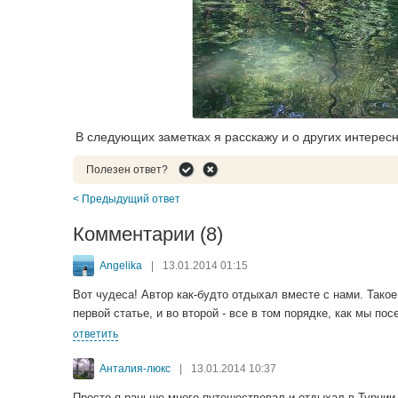
В следующих заметках я расскажу и о других интересн
Полезен ответ?
< Предыдущий ответ
Комментарии (8)
Angelika
|
13.01.2014 01:15
Вот чудеса! Автор как-будто отдыхал вместе с нами. Тако
первой статье, и во второй - все в том порядке, как мы по
ответить
Анталия-люкс
|
13.01.2014 10:37
Просто я раньше много путешествовал и отдыхал в Турции с