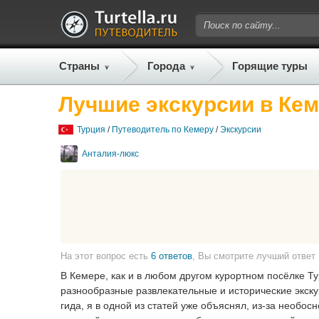
Страны
Города
Горящие туры
Лучшие экскурсии в Кем
Турция
/
Путеводитель по Кемеру
/
Экскурсии
Анталия-люкс
На этот вопрос есть
6 ответов
, Вы смотрите лучший ответ
В Кемере, как и в любом другом курортном посёлке Т
разнообразные развлекательные и исторические экску
гида, я в одной из статей уже объяснял, из-за необос