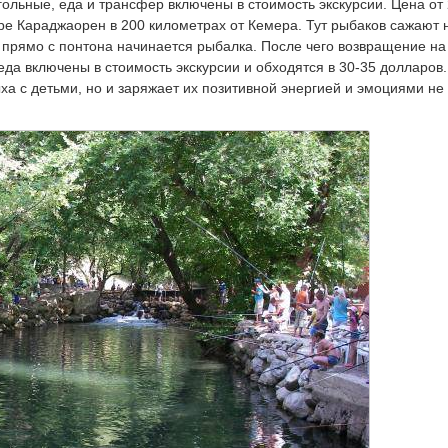
огольные, еда и трансфер включены в стоимость экскурсии. Цена от
ре Караджаорен в 200 километрах от Кемера. Тут рыбаков сажают 
е прямо с понтона начинается рыбалка. После чего возвращение на
и еда включены в стоимость экскурсии и обходятся в 30-35 долларов.
ха с детьми, но и заряжает их позитивной энергией и эмоциями не