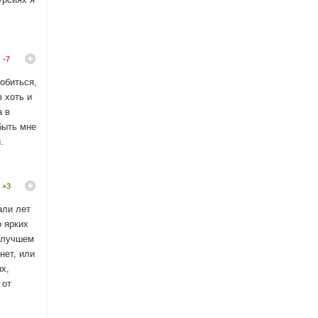
-7
обиться,
 хоть и
а в
быть мне
.
+3
али лет
о ярких
в лучшем
нет, или
х,
 от