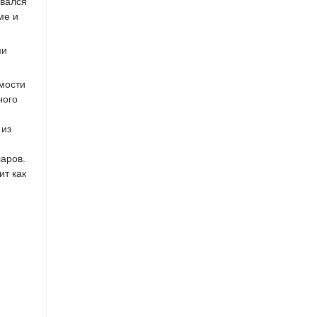
овался
ме и
ми
имости
ного
 из
ларов.
ит как