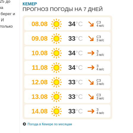
 25 до
КЕМЕР
на
ПРОГНОЗ ПОГОДЫ НА 7 ДНЕЙ
 берег и
 И
08.08
34
°C
СЗ
 только
4 м/с
09.08
33
°C
СЗ
3 м/с
10.08
34
°C
З
3 м/с
11.08
34
°C
З
4 м/с
12.08
33
°C
СЗ
3 м/с
13.08
33
°C
СЗ
3 м/с
14.08
33
°C
З
4 м/с
Погода в Кемере по месяцам