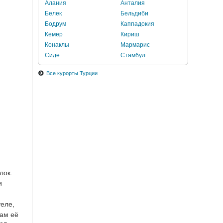
Алания
Анталия
Белек
Бельдиби
Бодрум
Каппадокия
Кемер
Кириш
Конаклы
Мармарис
Сиде
Стамбул
Все курорты Турции
лок.
и
теле,
вам её