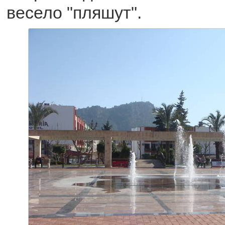
весело "пляшут".