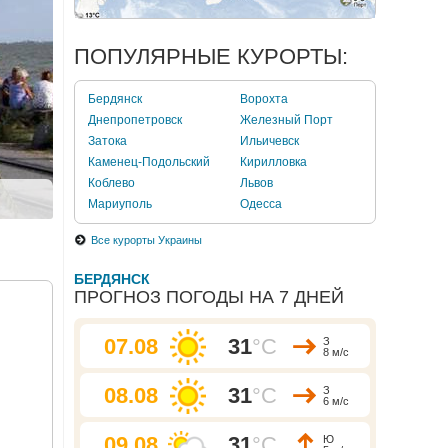
ПОПУЛЯРНЫЕ КУРОРТЫ:
Бердянск
Ворохта
Днепропетровск
Железный Порт
Затока
Ильичевск
Каменец-Подольский
Кирилловка
Коблево
Львов
Мариуполь
Одесса
Все курорты Украины
БЕРДЯНСК
ПРОГНОЗ ПОГОДЫ НА 7 ДНЕЙ
07.08
31
°C
З
8 м/с
08.08
31
°C
З
6 м/с
09.08
31
°C
Ю