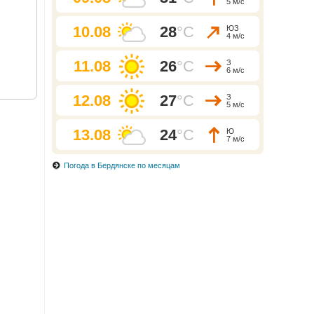
5 м/с
10.08
28
°C
ЮЗ
4 м/с
11.08
26
°C
З
6 м/с
12.08
27
°C
З
5 м/с
13.08
24
°C
Ю
7 м/с
Погода в Бердянске по месяцам