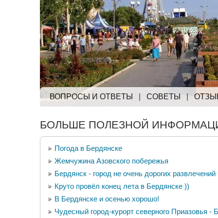
ВОПРОСЫ И ОТВЕТЫ
|
СОВЕТЫ
|
ОТЗЫ
БОЛЬШЕ ПОЛЕЗНОЙ ИНФОРМАЦИ
Погода в Бердянске
Жемчужина Азовского побережья
Бердянск - город не очень дорогих развлечений
Круто провёл конец лета в Бердянске ))
В Бердянске и осенью хорошо!
Чудесный город-курорт северного Приазовья - 