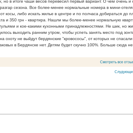
к, но в итоге чаши весов перевесил первый вариант. О чем очень и
 разгар сезона. Все более-менее нормальные номера в мини-отел
от косы, либо искать жилье в центре и по полчаса добираться до п
ната и 350 грн - квартира. Нашли мы более-менее нормальную кварт
тульями и кое-какими кухонными принадлежностями. Не шик, но жи
илось выходить ранним утром, чтобы успеть занять место под зонт
 на охоту не выйдут бердянские "кровососы", от которых не спасали
таковых в Бердянске нет. Детям будет скучно 100%. Больше сюда не
Смотреть все отзы
Слудующий