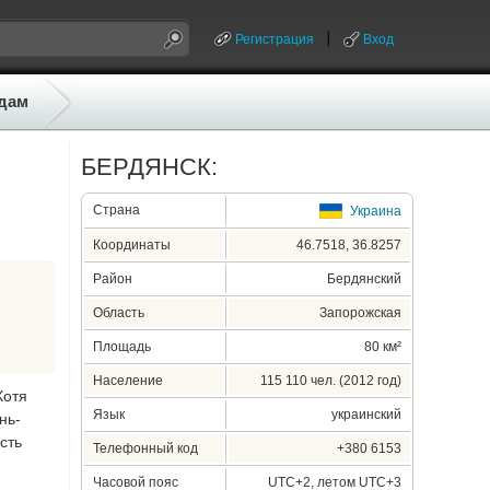
Регистрация
Вход
дам
БЕРДЯНСК:
Страна
Украина
Координаты
46.7518, 36.8257
Район
Бердянский
Область
Запорожская
Площадь
80 км²
Население
115 110 чел. (2012 год)
Хотя
Язык
украинский
нь-
сть
Телефонный код
+380 6153
Часовой пояс
UTC+2, летом UTC+3