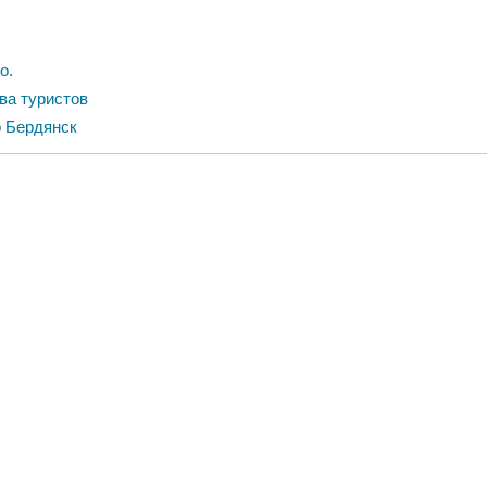
о.
ва туристов
о Бердянск