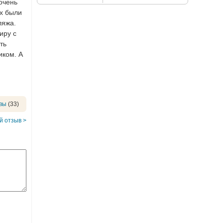
 очень
ях были
ляжа.
иру с
ть
иком. А
вы
(33)
 отзыв >