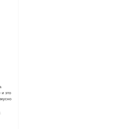
а
 и это
вкусно
.