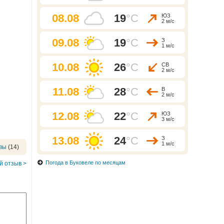
08.08
19
°C
ЮЗ
2 м/с
09.08
19
°C
З
1 м/с
10.08
26
°C
СВ
2 м/с
11.08
28
°C
В
2 м/с
12.08
22
°C
ЮЗ
3 м/с
13.08
24
°C
З
1 м/с
вы
(14)
Погода в Буковеле по месяцам
 отзыв >