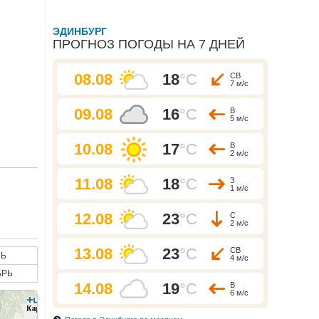
ЭДИНБУРГ
ПРОГНОЗ ПОГОДЫ НА 7 ДНЕЙ
08.08
18
°C
СВ
7 м/с
09.08
16
°C
В
5 м/с
10.08
17
°C
В
2 м/с
11.08
18
°C
З
1 м/с
12.08
23
°C
С
2 м/с
13.08
23
°C
СВ
Ь
4 м/с
БРЬ
14.08
19
°C
В
6 м/с