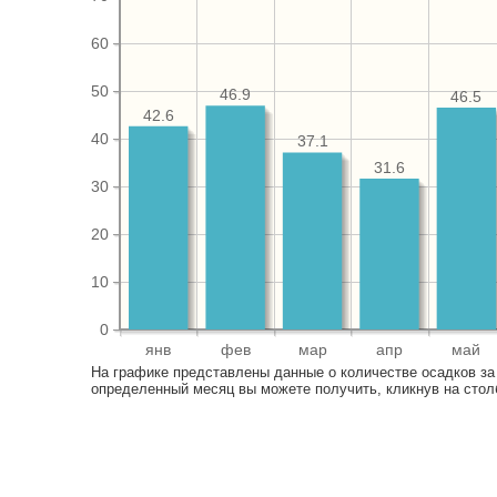
60
50
46.9
46.5
42.6
40
37.1
31.6
30
20
10
0
янв
фев
мар
апр
май
На графике представлены данные о количестве осадков за
определенный месяц вы можете получить, кликнув на стол