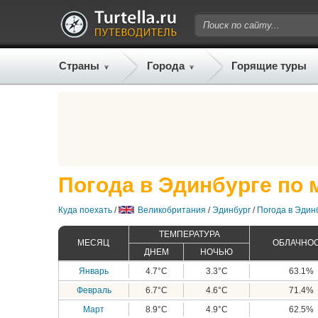
Страны
Города
Горящие туры
Погода в Эдинбурге по
Куда поехать
/
Великобритания
/
Эдинбург
/
Погода в Эдин
ТЕМПЕРАТУРА
МЕСЯЦ
ОБЛАЧНО
ДНЕМ
НОЧЬЮ
Январь
4.7°C
3.3°C
63.1%
Февраль
6.7°C
4.6°C
71.4%
Март
8.9°C
4.9°C
62.5%