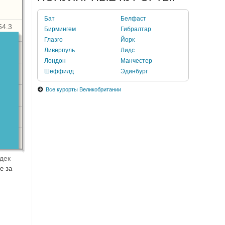
Бат
Белфаст
54.3
Бирмингем
Гибралтар
Глазго
Йорк
Ливерпуль
Лидс
Лондон
Манчестер
Шеффилд
Эдинбург
Все курорты Великобритании
дек
е за