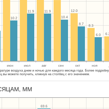
12.0
11.9
11.9
10.4
10.2
8.7
8.3
6.
6.0
июн
июл
авг
сен
окт
ноя
ратуре воздуха днем и ночью для каждого месяца года. Более подробн
 вы можете получить, кликнув на столбец с его значением.
СЯЦАМ, ММ
69.6