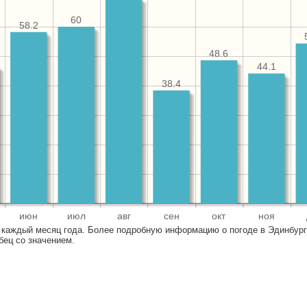
60
58.2
48.6
44.1
38.4
июн
июл
авг
сен
окт
ноя
 каждый месяц года. Более подробную информацию о погоде в Эдинбург
бец со значением.