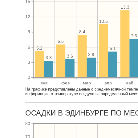
15
13.3
12
10.5
8.4
9
7.6
6.5
6
5.2
5.1
3.9
3.6
3.3
3
0
янв
фев
мар
апр
май
На графике представлены данные о среднемесячной темпе
информацию о температуре воздуха за определенный месяц
ОСАДКИ В ЭДИНБУРГЕ ПО МЕ
80
70