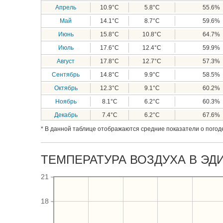
Апрель
10.9°C
5.8°C
55.6%
Май
14.1°C
8.7°C
59.6%
Июнь
15.8°C
10.8°C
64.7%
Июль
17.6°C
12.4°C
59.9%
Август
17.8°C
12.7°C
57.3%
Сентябрь
14.8°C
9.9°C
58.5%
Октябрь
12.3°C
9.1°C
60.2%
Ноябрь
8.1°C
6.2°C
60.3%
Декабрь
7.4°C
6.2°C
67.6%
* В данной таблице отображаются средние показатели о погоде
ТЕМПЕРАТУРА ВОЗДУХА В ЭДИ
21
18