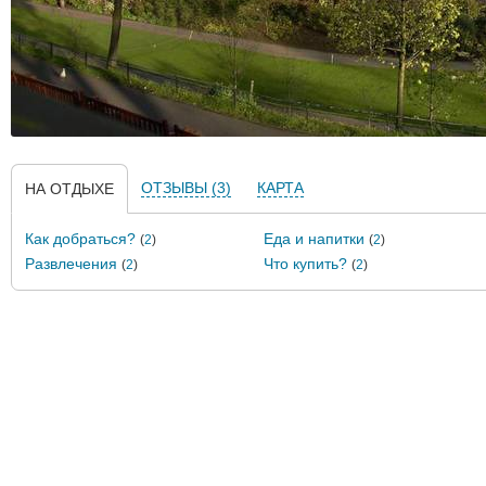
ОТЗЫВЫ (3)
КАРТА
НА ОТДЫХЕ
Как добраться?
Еда и напитки
(
2
)
(
2
)
Развлечения
Что купить?
(
2
)
(
2
)