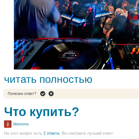
читать полностью
Полезен ответ?
Что купить?
Maroona
На этот вопрос есть
2 ответа
, Вы смотрите лучший ответ