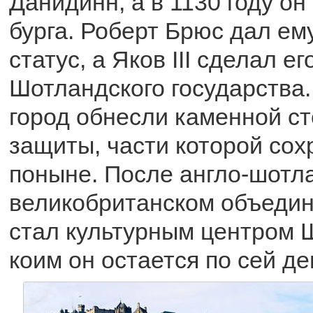
Данидинн, а в 1130 году он
бурга. Роберт Брюс дал ем
статус, а Яков III сделал е
Шотландского государства.
город обнесли каменной с
защиты, части которой сох
поныне. После англо-шотл
великобританском объедин
стал культурным центром 
коим он остается по сей де