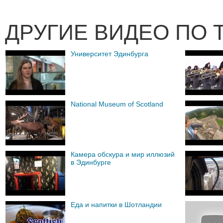
ДРУГИЕ ВИДЕО ПО 
Университет Эдинбурга
National Museum of Scotland
Камера обскура и мир иллюзий
в Эдинбурге
Еда и напитки в Шотландии