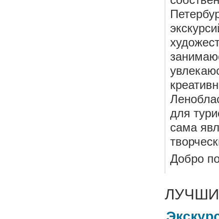
Петербур
экскурси
художест
занимаюс
увлекаюс
креативн
Ленобла
для тури
сама яв
творческ
Добро по
ЛУЧШИ
Экскурс