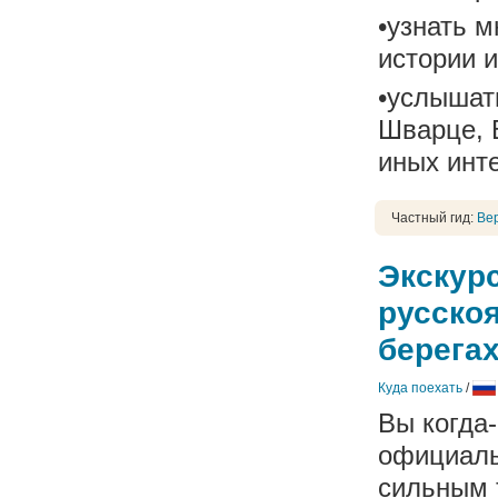
•узнать 
истории и
•услышать
Шварце, 
иных инте
Частный гид:
Ве
Экскурс
русскоя
берега
Куда поехать
/
Вы когда-
официаль
сильным 