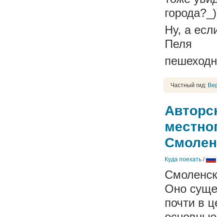
города?_)
Ну, а есл
Пеля
пешеходн
Частный гид:
Ве
Авторск
местног
Смолен
Куда поехать
/
Смоленск
Оно суще
почти в ц
основные 