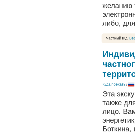
желанию 
электрон
либо, для
Частный гид:
Ве
Индиви
частног
террит
Куда поехать
/
Эта экск
также для
лицо. Ва
энергети
Боткина, 