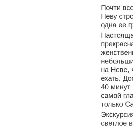
Почти вс
Неву стро
одна ее г
Настояща
прекрасна
женствен
небольшие
на Неве, 
ехать. До
40 минут 
самой гла
только Са
Экскурсия
светлое в