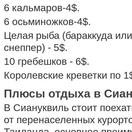
6 кальмаров-4$.
6 осьминожков-4$.
Целая рыба (бараккуда ил
снеппер) - 5$.
10 гребешков - 6$.
Королевские креветки по 1
Плюсы отдыха в Сиа
В Сиануквиль стоит поехать
от перенаселенных курорт
Таиланда, основное преим