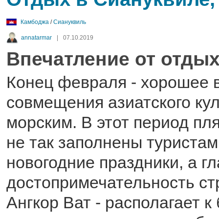
Камбоджа
/
Сиануквиль
annatarmar
|
07.10.2019
Впечатление от отды
Конец февраля - хорошее 
совмещения азиатского кул
морским. В этот период пл
не так заполнены туристами
новогодние праздники, а г
достопримечательность ст
Ангкор Ват - располагает к