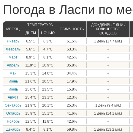
Погода в Ласпи по м
ТЕМПЕРАТУРА
ДОЖДЛИВЫЕ ДНИ /
МЕСЯЦ
ОБЛАЧНОСТЬ
КОЛИЧЕСТВО
ДНЕМ
НОЧЬЮ
ОСАДКОВ
Январь
6.5°C
6.3°C
61.5%
1 день (17.7 мм.)
Февраль
5.6°C
4.7°C
53.3%
-
Март
8.9°C
8.1°C
42.5%
-
Апрель
11.9°C
10.9°C
35.8%
-
Май
15.3°C
14.0°C
34.4%
-
Июнь
21.6°C
20.5°C
17.9%
-
Июль
25.0°C
23.5°C
15.8%
-
Август
25.4°C
23.1°C
12.3%
-
Сентябрь
21.9°C
20.1°C
25.3%
1 день (9.4 мм.)
Октябрь
15.9°C
15.1°C
41.6%
1 день (14.1 мм.)
Ноябрь
12.5°C
11.8°C
42.6%
-
Декабрь
8.4°C
8.1°C
59.8%
1 день (13.2 мм.)