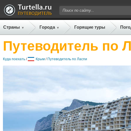
Страны
Города
Горящие туры
Пого
Путеводитель по 
Куда поехать
/
Крым
/
Путеводитель по Ласпи