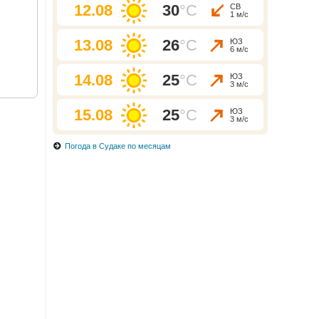
12.08
30
°C
СВ
1 м/с
13.08
26
°C
ЮЗ
6 м/с
14.08
25
°C
ЮЗ
3 м/с
15.08
25
°C
ЮЗ
3 м/с
Погода в Судаке по месяцам