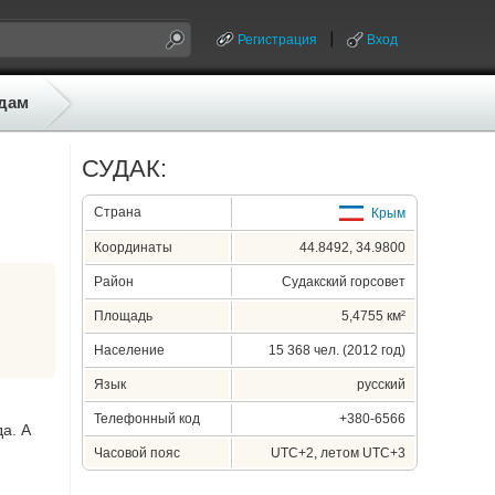
Регистрация
Вход
дам
СУДАК:
Страна
Крым
Координаты
44.8492, 34.9800
Район
Судакский горсовет
Площадь
5,4755 км²
Население
15 368 чел. (2012 год)
Язык
русский
Телефонный код
+380-6566
а. А
Часовой пояс
UTC+2, летом UTC+3