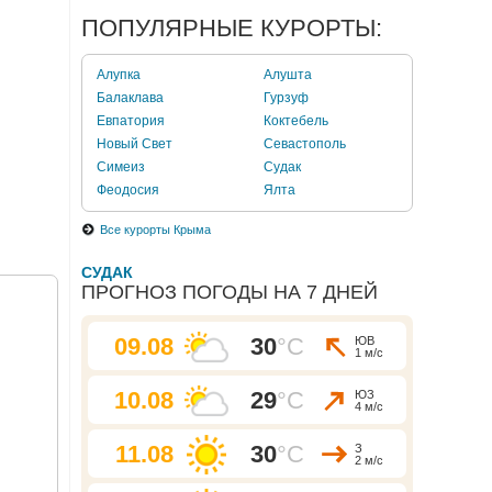
ПОПУЛЯРНЫЕ КУРОРТЫ:
Алупка
Алушта
Балаклава
Гурзуф
Евпатория
Коктебель
Новый Свет
Севастополь
Симеиз
Судак
Феодосия
Ялта
Все курорты Крыма
СУДАК
ПРОГНОЗ ПОГОДЫ НА 7 ДНЕЙ
09.08
30
°C
ЮВ
1 м/с
10.08
29
°C
ЮЗ
4 м/с
11.08
30
°C
З
2 м/с