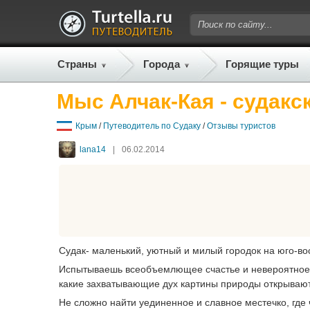
Страны
Города
Горящие туры
Мыс Алчак-Кая - судакс
Крым
/
Путеводитель по Судаку
/
Отзывы туристов
lana14
|
06.02.2014
Судак- маленький, уютный и милый городок на юго-во
Испытываешь всеобъемлющее счастье и невероятное б
какие захватывающие дух картины природы открываютс
Не сложно найти уединенное и славное местечко, где