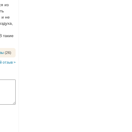
ся из
ть
 и не
оздуха,
В такие
вы
(26)
 отзыв >