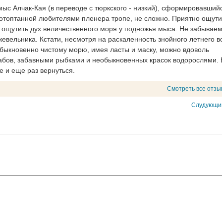
с Алчак-Кая (в переводе с тюркского - низкий), сформировавший
ротоптанной любителями пленера тропе, не сложно. Приятно ощути
 ощутить дух величественного моря у подножья мыса. Не забываем
ельника. Кстати, несмотря на раскаленность знойного летнего в
обыкновенно чистому морю, имея ласты и маску, можно вдоволь
абов, забавными рыбками и необыкновенных красок водорослями. 
е и еще раз вернуться.
Смотреть все отзы
Слудующий