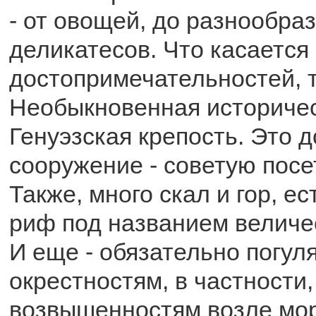
- от овощей, до разнообра
деликатесов. Что касается
достопримечательностей, т
Необыкновенная историчес
Генуэзская крепость. Это 
сооружение - советую посе
Также, много скал и гор, е
риф под названием величе
И еще - обязательно погул
окрестностям, в частности,
возвышенностям возле мор