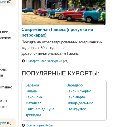
арии
(0)
Современная Гавана (прогулка на
ы все
ретрокарах)
влекая
Поездка на отреставрированных американских
кадилаках 50-х годов по
достопримечательностям Гаваны.
Смотреть все экскурсии
(24)
,
хни.
ПОПУЛЯРНЫЕ КУРОРТЫ:
ов
Баракоа
Варадеро
активно
Гавана
Кайо-Гильермо
Кайо-Коко
Кайо-Ларго
м от
Матансас
Пинар-дель-Рио
ляжи
Сантьяго-де-Куба
Сьенфуэгос
Тринидад
арии
(0)
Все курорты Кубы