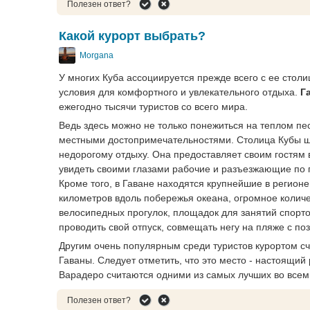
Полезен ответ?
Какой курорт выбрать?
Morgana
У многих Куба ассоциируется прежде всего с ее столиц
условия для комфортного и увлекательного отдыха.
Га
ежегодно тысячи туристов со всего мира.
Ведь здесь можно не только понежиться на теплом пе
местными достопримечательностями. Столица Кубы ши
недорогому отдыху. Она предоставляет своим гостям
увидеть своими глазами рабочие и разъезжающие по г
Кроме того, в Гаване находятся крупнейшие в регион
километров вдоль побережья океана, огромное количе
велосипедных прогулок, площадок для занятий спорто
проводить свой отпуск, совмещать негу на пляже с по
Другим очень популярным среди туристов курортом с
Гаваны. Следует отметить, что это место - настоящи
Варадеро считаются одними из самых лучших во всем 
Полезен ответ?