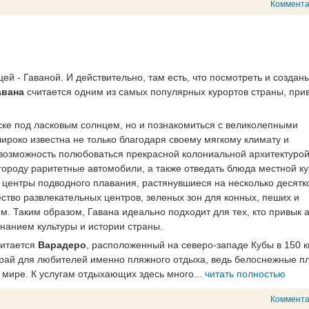
Коммент
ей - Гаваной. И действительно, там есть, что посмотреть и создан
вана
считается одним из самых популярных курортов страны, при
ске под ласковым солнцем, но и познакомиться с великолепными
роко известна не только благодаря своему мягкому климату и
 возможность полюбоваться прекрасной колониальной архитектурой
ороду раритетные автомобили, а также отведать блюда местной ку
е центры подводного плавания, растянувшиеся на несколько десятк
ство развлекательных центров, зеленых зон для конных, пеших и
м. Таким образом, Гавана идеально подходит для тех, кто привык 
знанием культуры и истории страны.
читается
Варадеро
, расположенный на северо-западе Кубы в 150 к
й рай для любителей именно пляжного отдыха, ведь белоснежные п
мире. К услугам отдыхающих здесь много...
читать полностью
Коммент