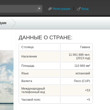
Регистрация
Вход
дам
ДАННЫЕ О СТРАНЕ:
Столица
Гавана
11 061 886 чел.
Население
(2013 год)
Площадь
110 860 км²
Язык
испанский
Валюта
Песо (CUP)
Международный
+53
телефонный код
Часовой пояс
+5