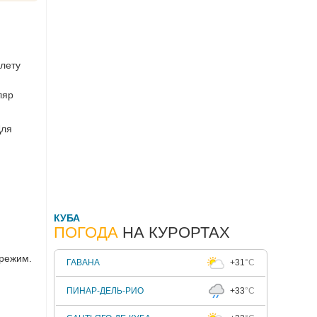
илету
ляр
Для
КУБА
ПОГОДА
НА КУРОРТАХ
 режим.
ГАВАНА
+31
°C
ПИНАР-ДЕЛЬ-РИО
+33
°C