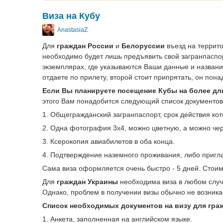
Виза на Кубу
AnastasiaZ
Для
граждан России
и
Белоруссии
въезд на террито
необходимо будет лишь предъявить свой загранпаспор
экземплярах, где указываются Ваши данные и названи
отдаете по прилету, второй стоит припрятать, он пон
Если Вы планируете посещение Кубы на более дли
этого Вам понадобится следующий список документов
1. Общегражданский загранпаспорт, срок действия кот
2. Одна фотография 3х4, можно цветную, а можно че
3. Ксерокопия авиабилетов в оба конца.
4. Подтверждение наземного проживания, либо пригл
Сама виза оформляется очень быстро - 5 дней. Стоим
Для
граждан Украины
необходима виза в любом случ
Однако, проблем в получении визы обычно не возникае
Список необходимых документов на визу для гра
1. Анкета, заполненная на английском языке.