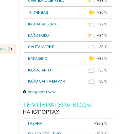
САНТЬЯГО-ДЕ-КУБА
+33
°C
ТРИНИДАД
+30
°C
КАЙО-ГИЛЬЕРМО
+29
°C
КАЙО-КОКО
+34
°C
САНТА МАРИЯ
+30
°C
арии
(1)
ВАРАДЕРО
+32
°C
КАЙО-ЛАРГО
+33
°C
КАЙО САНТА МАРИЯ
+30
°C
Все курорты Кубы
ТЕМПЕРАТУРА ВОДЫ
НА КУРОРТАХ:
ГАВАНА
+30.3
°C
ПИНАР-ДЕЛЬ-РИО
+30.7
°C