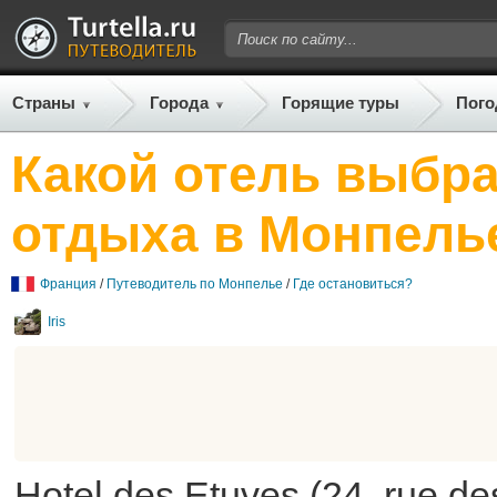
Страны
Города
Горящие туры
Пого
Какой отель выбра
отдыха в Монпель
Франция
/
Путеводитель по Монпелье
/
Где остановиться?
Iris
Hotel des Etuves (24, rue de