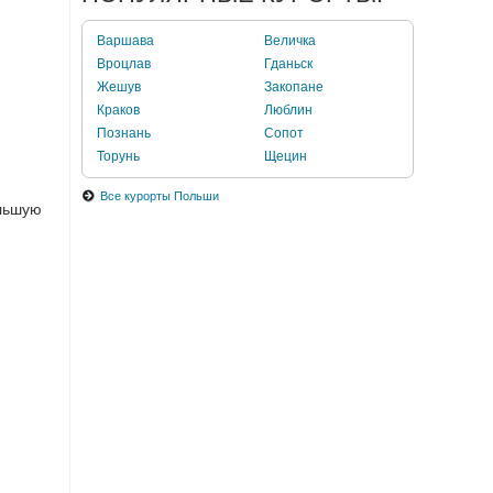
Варшава
Величка
Вроцлав
Гданьск
Жешув
Закопане
Краков
Люблин
Познань
Сопот
Торунь
Щецин
Все курорты Польши
ольшую