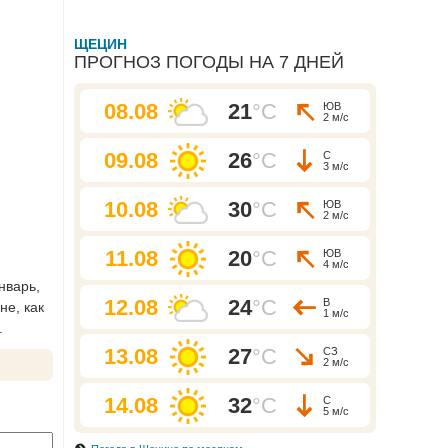
ЩЕЦИН
ПРОГНОЗ ПОГОДЫ НА 7 ДНЕЙ
08.08
21
°C
ЮВ
2 м/с
09.08
26
°C
С
3 м/с
10.08
30
°C
ЮВ
2 м/с
11.08
20
°C
ЮВ
4 м/с
нварь,
12.08
24
°C
В
не, как
1 м/с
.
13.08
27
°C
СЗ
2 м/с
14.08
32
°C
С
5 м/с