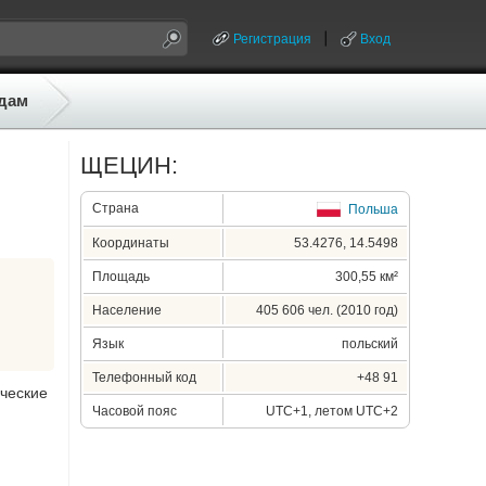
Регистрация
Вход
дам
ЩЕЦИН:
Страна
Польша
Координаты
53.4276, 14.5498
Площадь
300,55 км²
Население
405 606 чел. (2010 год)
Язык
польский
Телефонный код
+48 91
ические
Часовой пояс
UTC+1, летом UTC+2