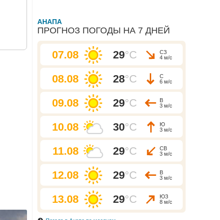
АНАПА
ПРОГНОЗ ПОГОДЫ НА 7 ДНЕЙ
07.08
29
°C
СЗ
4 м/с
08.08
28
°C
С
6 м/с
09.08
29
°C
В
3 м/с
10.08
30
°C
Ю
3 м/с
11.08
29
°C
СВ
3 м/с
12.08
29
°C
В
3 м/с
13.08
29
°C
ЮЗ
8 м/с