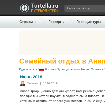
Страны
Города
Горящие туры
Семейный отдых в Ана
Куда поехать
/
Россия
/
Путеводитель по Анапе
/
Отзывы
/
Июнь 2018
Татьяна
|
10.02.2019
Анапа-традиционно детский курорт, нам рекомендовали
поездке мы хотели поучить младшего сына плавать, и о
хотя мы и отошли от берега уже метров на 30. А еще у