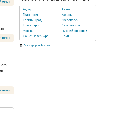
й отчет
Адлер
Анапа
Геленджик
Казань
Калининград
Кисловодск
Красноярск
Лазаревское
ые.
Москва
Нижний Новгород
Санкт-Петербург
Сочи
й отчет
Все курорты России
ного
нь
й отчет