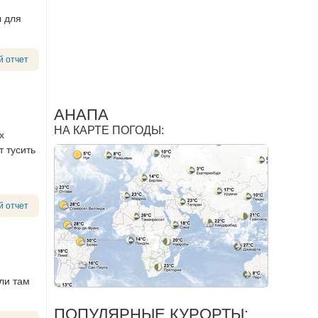
ы для
й отчет
АНАПА
НА КАРТЕ ПОГОДЫ:
х
т тусить
й отчет
али там
ПОПУЛЯРНЫЕ КУРОРТЫ: