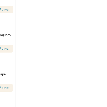
й отчет
бодного
й отчет
нтры,
й отчет