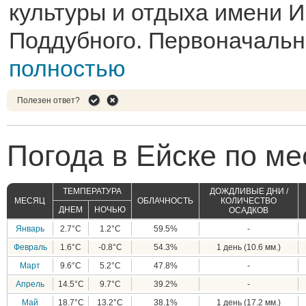
культуры и отдыха имени 
Поддубного. Первоначальн
полностью
Полезен ответ?
Погода в Ейске по ме
ТЕМПЕРАТУРА
ДОЖДЛИВЫЕ ДНИ /
МЕСЯЦ
ОБЛАЧНОСТЬ
КОЛИЧЕСТВО
ДНЕМ
НОЧЬЮ
ОСАДКОВ
Январь
2.7°C
1.2°C
59.5%
-
Февраль
1.6°C
-0.8°C
54.3%
1 день (10.6 мм.)
Март
9.6°C
5.2°C
47.8%
-
Апрель
14.5°C
9.7°C
39.2%
-
Май
18.7°C
13.2°C
38.1%
1 день (17.2 мм.)