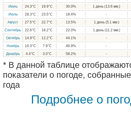
Июнь
24.3°C
19.9°C
30.0%
1 день (13.6 мм.)
Июль
28.3°C
23.5°C
18.4%
-
Август
27.5°C
22.7°C
13.5%
1 день (5.1 мм.)
Сентябрь
22.6°C
18.2°C
22.0%
1 день (11.2 мм.)
Октябрь
14.9°C
12.2°C
44.1%
-
Ноябрь
10.3°C
7.9°C
40.9%
-
Декабрь
4.4°C
3.0°C
58.2%
-
* В данной таблице отображают
показатели о погоде, собранные
года
Подробнее о пого