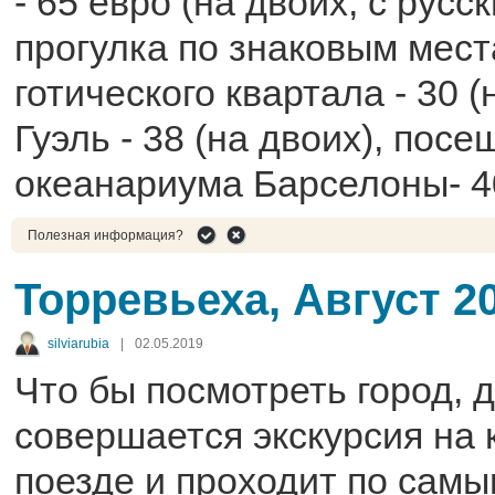
- 65 евро (на двоих, с русс
прогулка по знаковым мес
готического квартала - 30 (
Гуэль - 38 (на двоих), пос
океанариума Барселоны- 40
Полезная информация?
Торревьеха, Август 2
silviarubia
|
02.05.2019
Что бы посмотреть город, 
совершается экскурсия на
поезде и проходит по сам