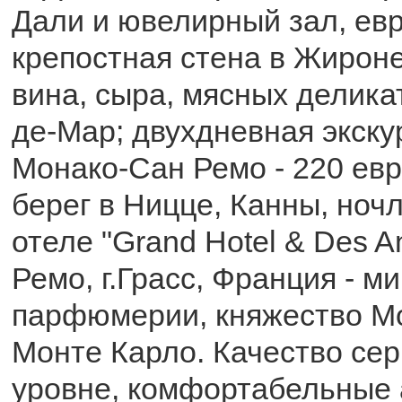
Дали и ювелирный зал, евр
крепостная стена в Жироне
вина, сыра, мясных деликат
де-Мар; двухдневная экску
Монако-Сан Ремо - 220 ев
берег в Ницце, Канны, ноч
отеле "Grand Hotel & Des An
Ремо, г.Грасс, Франция - м
парфюмерии, княжество Мо
Монте Карло. Качество се
уровне, комфортабельные 