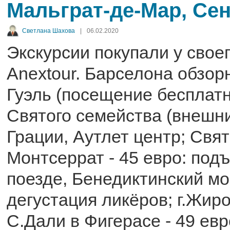
Мальграт-де-Мар, Се
Светлана Шахова
|
06.02.2020
Экскурсии покупали у свое
Anextour. Барселона обзорн
Гуэль (посещение бесплатн
Святого семейства (внешни
Грации, Аутлет центр; Свят
Монтсеррат - 45 евро: под
поезде, Бенедиктинский м
дегустация ликёров; г.Жир
С.Дали в Фигерасе - 49 евр