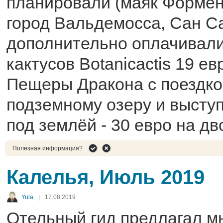
планировали (маяк Формен
город Вальдемосса, Сан С
дополнительно оплачивали
кактусов Botanicactis 19 ев
Пещеры Дракона с поездко
подземному озеру и высту
под землёй - 30 евро на дв
Полезная информация?
Калелья, Июль 2019
Yula
|
17.08.2019
Отельный гид предлагал м