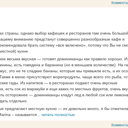
Коммента
нах страны, однако выбор кафешек и ресторанов там очень большой
о Вашему вниманию предстанут совершенно разнообразные кафе и
рекомендовала брать систему «все включено», потому что Вы не см
местной) кухни.
нее весьма вкусная — готовят доминиканцы как правило хорошо. И
инины, есть говядина и баранина (но в меньшем количестве). На г
кус, это не те сладкие бананы, которые мы привыкли есть, а их ос
 Также в меню присутствуют морепродукты, чаще всего это рыба, го
ские гады. Из напитков — в ресторанах подают очень вкусные
, есть сок из маракуйи и еще каких-то местных фруктов, очень вку
быть осторожнее — доминиканцы кладут лед в любой сок или лимона
дать отдельно.
рые предлагают местную кухню — их довольно много, я бы отметил
arina – называется...
читать полностью
Коммента