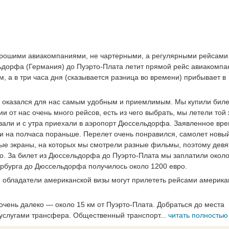
орошими авиакомпаниями, не чартерными, а регулярными рейсами
льдорфа (Германия) до Пуэрто-Плата летит прямой рейс авиакомпан
ом, а в три часа дня (сказывается разница во времени) прибывает в
нт оказался для нас самым удобным и приемлимым. Мы купили биле
 от нас очень много рейсов, есть из чего выбрать, мы летели той
али и с утра приехали в аэропорт Дюссельдорфа. Заявленное вр
и на полчаса пораньше. Перелет очень понравился, самолет новый
ые экраны, на которых мы смотрели разные фильмы, поэтому девя
о. За билет из Дюссельдорфа до Пуэрто-Плата мы заплатили около
тербурга до Дюссельдорфа получилось около 1200 евро.
, обладатели американской визы могут прилететь рейсами америка
очень далеко — около 15 км от Пуэрто-Плата. Добраться до места
 услугами трансфера. Общественный транспорт...
читать полностью