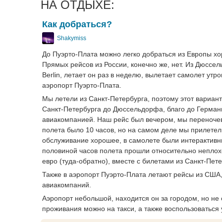
НА ОТДЫХЕ:
Как добраться?
Shakymiss
До Пуэрто-Плата можно легко добраться из Европы х
Прямых рейсов из России, конечно же, нет. Из Дюссе
Berlin, летает он раз в неделю, вылетает самолет утр
аэропорт Пуэрто-Плата.
Мы летели из Санкт-Петербурга, поэтому этот вариа
Санкт-Петербурга до Дюссельдорфа, благо до Германии
авиакомпанией. Наш рейс был вечером, мы переночев
полета было 10 часов, но на самом деле мы прилетел
обслуживание хорошее, в самолете были интерактивн
половиной часов полета прошли относительно неплох
евро (туда-обратно), вместе с билетами из Санкт-Пе
Также в аэропорт Пуэрто-Плата летают рейсы из США
авиакомпаний.
Аэропорт небольшой, находится он за городом, но не 
проживания можно на такси, а также воспользоваться