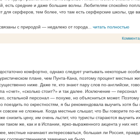
, есть средние и даже большие волны. Любителям спокойно попл
ит для серферов, тем более, что там есть серферские школы, где в
связаны с природой — недалеко от города...
читать полностью
Коммента
 достаточно комфортно, однако следует учитывать некоторые особ
туристическом плане, чем Пунта-Кана, поэтому процент местных жи
щественно ниже. Даже те, кто знают пару слов по-английски, гово
па «счет», «сколько стоит?» и так далее. Исключение — персонал
хо, остальной персонал — похуже, но объясниться может. Поэтому
ьно поездить по окрестностям, я бы рекомендовала выучить хотя бы 
и совсем не сложные. Когда местные слышат, что Вы говорите по-и
же снизить цену, им очень льстит, что туристы стараются выучить их
и таком же, как и в Испании, ярко-выраженного акцента у них нет.
ее, местные начинают интересоваться, большая ли Россия, правда
аших соотечественников замечено не было.