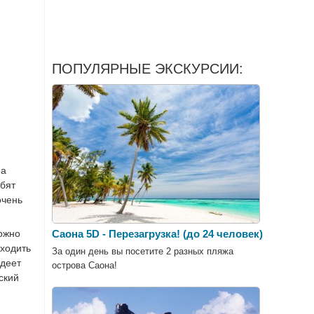
ПОПУЛЯРНЫЕ ЭКСКУРСИИ:
ма
юбят
очень
Саона 5D - Перезагрузка! (до 24 человек)
можно
сходить
За один день вы посетите 2 разных пляжа
адеет
острова Саона!
ский