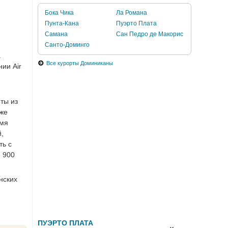
Бока Чика
Ла Романа
Пунта-Кана
Пуэрто Плата
Самана
Сан Педро де Макорис
Санто-Доминго
.
Все курорты Доминиканы
ии Air
ты из
 же
емя
,
ть с
 900
нских
ПУЭРТО ПЛАТА