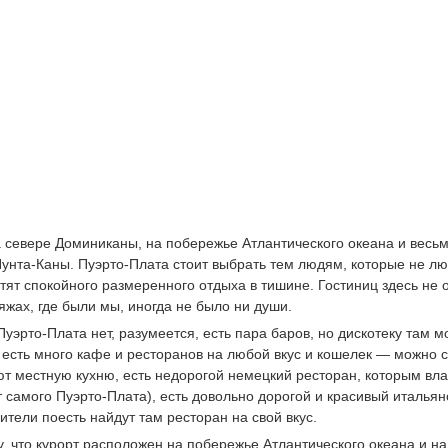
 севере Доминиканы, на побережье Атлантического океана и весь
унта-Каны. Пуэрто-Плата стоит выбрать тем людям, которые не л
тят спокойного размеренного отдыха в тишине. Гостиниц здесь не 
яжах, где были мы, иногда не было ни души.
уэрто-Плата нет, разумеется, есть пара баров, но дискотеку там 
е есть много кафе и ресторанов на любой вкус и кошелек — можно 
ют местную кухню, есть недорогой немецкий ресторан, которым вл
от самого Пуэрто-Плата), есть довольно дорогой и красивый итальян
тели поесть найдут там ресторан на свой вкус.
, что курорт расположен на побережье Атлантического океана и на