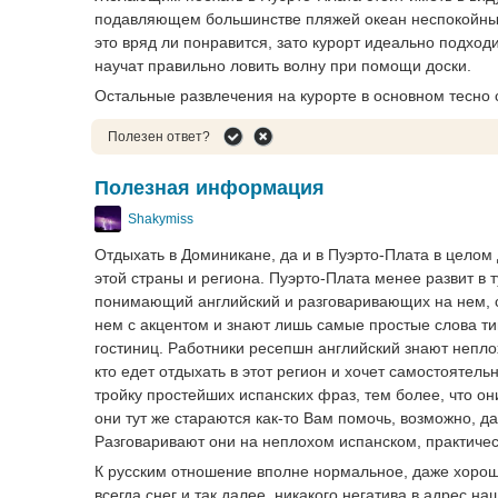
подавляющем большинстве пляжей океан неспокойный
это вряд ли понравится, зато курорт идеально подход
научат правильно ловить волну при помощи доски.
Остальные развлечения на курорте в основном тесно 
Полезен ответ?
Полезная информация
Shakymiss
Отдыхать в Доминикане, да и в Пуэрто-Плата в целом
этой страны и региона. Пуэрто-Плата менее развит в 
понимающий английский и разговаривающих на нем, су
нем с акцентом и знают лишь самые простые слова ти
гостиниц. Работники ресепшн английский знают непло
кто едет отдыхать в этот регион и хочет самостоятел
тройку простейших испанских фраз, тем более, что он
они тут же стараются как-то Вам помочь, возможно, да
Разговаривают они на неплохом испанском, практическ
К русским отношение вполне нормальное, даже хорош
всегда снег и так далее, никакого негатива в адрес н