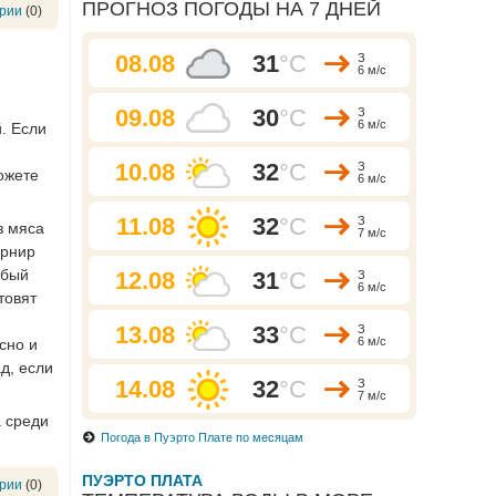
ПРОГНОЗ ПОГОДЫ НА 7 ДНЕЙ
рии
(0)
08.08
31
°C
З
6 м/с
09.08
30
°C
З
6 м/с
. Если
10.08
32
°C
З
ожете
6 м/с
11.08
32
°C
З
з мяса
7 м/с
арнир
обый
12.08
31
°C
З
6 м/с
товят
13.08
33
°C
З
6 м/с
сно и
д, если
14.08
32
°C
З
7 м/с
а среди
Погода в Пуэрто Плате по месяцам
ПУЭРТО ПЛАТА
рии
(0)