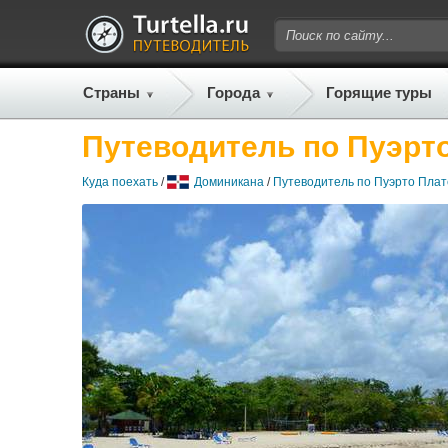
Страны
Города
Горящие туры
Путеводитель по Пуэрт
Куда поехать
/
Доминикана
/
Путеводитель по Пуэрто Плат