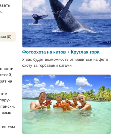
авать
ас
рии
(0)
Фотоохота на китов + Круглая гора
У вас будет возможность отправиться на фото
охоту за горбатыми китами.
енности
телей,
рят на
 тем,
пару-
спански,
 язык.
 ли там