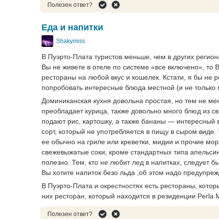
Полезен ответ?
Еда и напитки
Shakymiss
В Пуэрто-Плата туристов меньше, чем в других регио
Вы не живете в отеле по системе «все включено», т
рестораны на любой вкус и кошелек. Кстати, я бы не 
попробовать интересные блюда местной (и не только 
Доминиканская кухня довольна простая, но тем не ме
преобладает курица, также довольно много блюд из св
подают рис, картошку, а также бананы — интересный в
сорт, который не употребляется в пищу в сыром виде.
ее обычно на гриле или креветки, мидии и прочие мор
свежевыжатые соки, кроме стандартных типа апельсина
полезно. Тем, кто не любит лед в напитках, следует 
Вы хотите напиток безо льда ,об этом надо предупреж
В Пуэрто-Плата и окрестностях есть рестораны, кото
них ресторан, который находится в резиденции Perla M
Полезен ответ?