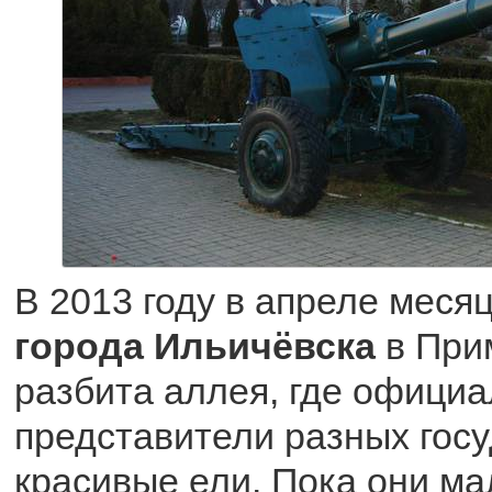
В 2013 году в апреле меся
города Ильичёвска
в При
разбита аллея, где офици
представители разных гос
красивые ели. Пока они ма