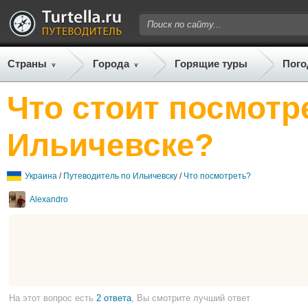
Страны
Города
Горящие туры
Пого
Что стоит посмотр
Ильичевске?
Украина
/
Путеводитель по Ильичевску
/
Что посмотреть?
Alexandro
На этот вопрос есть
2 ответа
, Вы смотрите лучший ответ