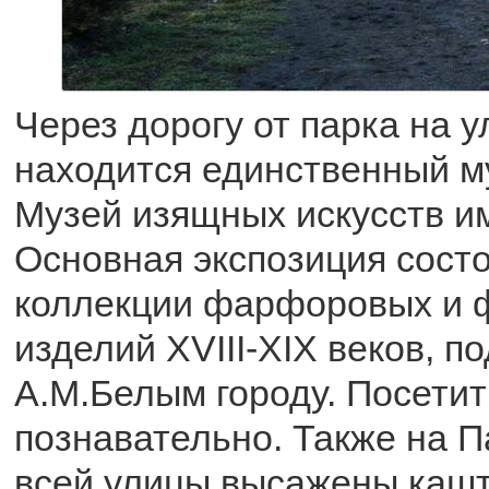
Через дорогу от парка на у
находится единственный му
Музей изящных искусств и
Основная экспозиция состо
коллекции фарфоровых и 
изделий XVIII-XIX веков, 
А.М.Белым городу. Посетит
познавательно. Также на П
всей улицы высажены кашт