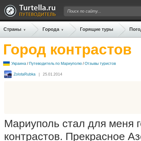
Страны
Города
Горящие туры
Пого
Город контрастов
Украина
/
Путеводитель по Мариуполю
/
Отзывы туристов
ZolotaRubka
|
25.01.2014
Мариуполь стал для меня 
контрастов. Прекрасное А