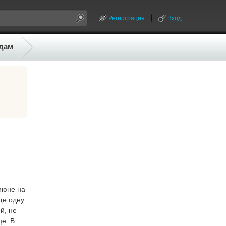
Регистрация
Вход
дам
июне на
ще одну
й, не
це. В