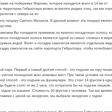
акже на побережье Марокко, которое находится всего в 14 км от
 территории Гибралтара можно встретить редких птиц, так как пор
релетов с севера на юг.
етить пещеру Святого Михаила. В данный момент эта пещера являе
кустике.
таможни Вы попадаете прямиком на взлетно-посадочную полосу, к
летно посадочная полоса является одной из самых сложных в мире
окружена водой. Взлет и посадка самолетов является отдельным ви
осадку самолетов на сайте аэропорта Гибралтара, чтобы полюбова
й парк. Первый и самый долгий способ - это подъем на гору пешк
 с учетом посещения всех знаковых мест. При таком условии на по
рой способ - это подъем на фуникулере. Это стоит 14 фунтов в одн
еди будете стоят те же 2 часа, что потратили бы на подъем пешком.
с гидом на машине. Стоимость 30 фунтов с человека. Так как време
тавима с ценой на экскурсию, мы выбрали экскурсию с гидом.
кая, испанская и индийская кухни. На территории Гибралтара мож