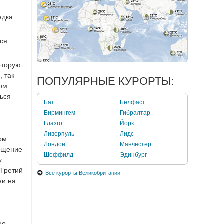
ядка
тся
оторую
, так
ПОПУЛЯРНЫЕ КУРОРТЫ:
дом
ться
Бат
Белфаст
Бирмингем
Гибралтар
Глазго
Йорк
Ливерпуль
Лидс
ом.
Лондон
Манчестер
сещение
Шеффилд
Эдинбург
у
 Третий
Все курорты Великобритании
ни на
но