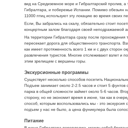
вид на Средиземное море и Гибралтарский пролив, а т
Гибралтара, и побережье Испании. Помимо обезьян на
11000 птиц используют эту локацию во время своих пе
Если, Вы забрались на скалу, обязательно стоит пос
концертным залом благодаря своей неподражаемой а
На территории Гибралтара сразу после прохождения 
пересекает дорога для общественного транспорта. Вз
как имеет протяженность всего 1 км и с двух сторон 
развлечения туристов. Многие отслеживают взлет и п
этим зрелищем с вершины горы.
Экскурсионные программы
Существует несколько способов посетить Национальны
Подъем занимает около 2-2.5 часов и стоит 5 фунтов
парка в общей сложности займет около 5-6 часов. Вто
сторону, но не экономит время в июне, так как в очер
способ, которым воспользовались мы - это экскурсия 
подъем у нас не было, а цена фуникулера была сопос
Питание
В кухне Гибралтара переплелись между собой британс