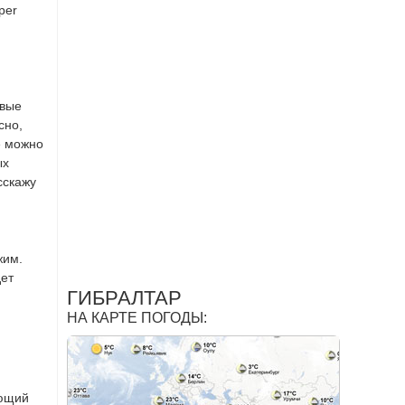
per
овые
сно,
е можно
ых
сскажу
жим.
дет
ГИБРАЛТАР
НА КАРТЕ ПОГОДЫ:
ающий