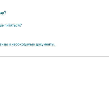
тар?
ше питаться?
 визы и необходимые документы.