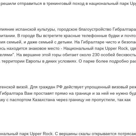
 решили отправиться в трекинговый поход в национальный парк Up
ияние испанской культуры, городское благоустройство Гибралтара
ритании. В городе Вы встретите красные телефонные будки и почт
ия семьей, и даже семьей с детьми. На Гибралтаре чисто и безопа
есь находится знаковое место - Национальный парк Upper Rock, гд
елями". На вершине этой горы обитает около 230 особей бесхвост
 территории Европы в диких условиях. О парке более подробно ра
генской визой. Для граждан РФ действует упрощенный визовый ре
у Гибралтара Вам проставят прямо на границе и за ней не нужно бу
у с паспортом Казахстана через границу не пропустили, так как
ональный парк Upper Rock. С вершины скалы открывается потряс