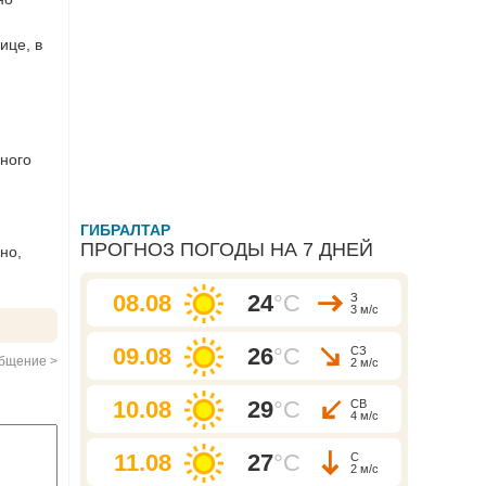
ице, в
много
ГИБРАЛТАР
ПРОГНОЗ ПОГОДЫ НА 7 ДНЕЙ
но,
08.08
24
°C
З
3 м/с
09.08
26
°C
СЗ
бщение >
2 м/с
10.08
29
°C
СВ
4 м/с
11.08
27
°C
С
2 м/с