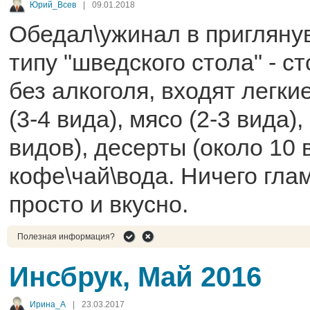
Юрий_Всев
|
09.01.2018
Обедал\ужинал в пригляну
типу "шведского стола" - с
без алкоголя, входят легк
(3-4 вида), мясо (2-3 вида),
видов), десерты (около 10 
кофе\чай\вода. Ничего глам
просто и вкусно.
Полезная информация?
Инсбрук, Май 2016
Ирина_A
|
23.03.2017