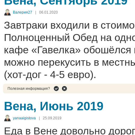
Вена, Сентябрь 2019
Валерия27
|
06.01.2020
Завтраки входили в стоимо
Полноценный Обед на одно
кафе «Гавелка» обошёлся в
можно перекусить в местн
(хот-дог - 4-5 евро).
Полезная информация?
Вена, Июнь 2019
yanaaigistova
|
25.09.2019
Еда в Вене довольно дорог