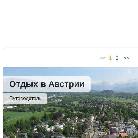
<<
1
2
>>
Отдых в Австрии
Путеводитель