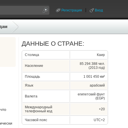
Регистрация
Вход
дам
ДАННЫЕ О СТРАНЕ:
Столица
Каир
85 294 388 чел.
Население
(2013 год)
Площадь
1 001 450 км²
Язык
арабский
египетский фунт
Валюта
(EGP)
Международный
 что
+20
телефонный код
Часовой пояс
UTC+2
тически