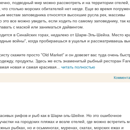
нечно, подводный мир можно рассмотреть и на территории отелей, 
что столько морских обитателей нет негде. Еще во время погруже
ым местам заповедника относятся высохшие русла рек, массивы
 это все можно увидеть, если ходить по самому заповеднику, так к
плавать с маской или заниматься дайвингом.
одится в Синайских горах, недалеко от Шарм-Эль-Шейха. Место кр
здные войны", когда пробираешься в ущелья и рассматриваешь вы
сту скажите просто "Old Market" и он довезет вас туда очень быст
 одежду, продукты. Здесь же есть знаменитый рыбный ресторан Fare
амая новая и самая красивая...
читать полностью
Коммент
расивых рифов и рыб как в Шарм-эль-Шейхе. Но это ошибочное
участки на городских пляжах и возле отелей, где можно встретить 
ожных рыбках, но и осьминогах, муренах, скатах, морских ежах и