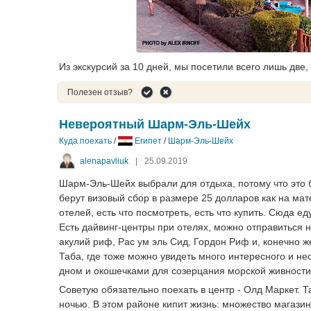
Из экскурсий за 10 дней, мы посетили всего лишь две,
Полезен отзыв?
Невероятный Шарм-Эль-Шейх
Куда поехать
/
Египет
/
Шарм-Эль-Шейх
alenapavliuk
|
25.09.2019
Шарм-Эль-Шейх выбрали для отдыха, потому что это 
берут визовый сбор в размере 25 долларов как на ма
отелей, есть что посмотреть, есть что купить. Сюда е
Есть дайвинг-центры при отелях, можно отправиться 
акулий риф, Рас ум эль Сид, Гордон Риф и, конечно 
Таба, где тоже можно увидеть много интересного и нео
дном и окошечками для созерцания морской живности.
Советую обязательно поехать в центр - Олд Маркет. Т
ночью. В этом районе кипит жизнь: множество магазин