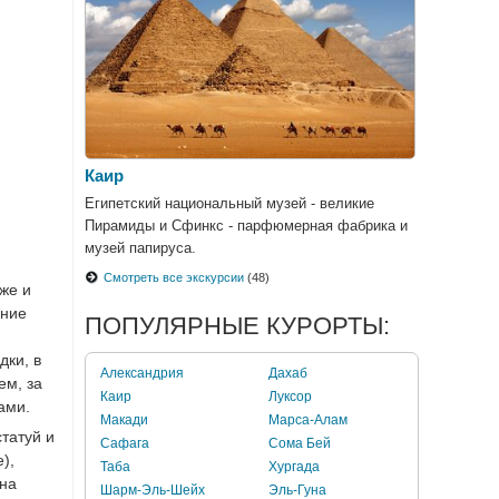
Каир
Египетский национальный музей - великие
Пирамиды и Сфинкс - парфюмерная фабрика и
музей папируса.
Смотреть все экскурсии
(48)
же и
ение
ПОПУЛЯРНЫЕ КУРОРТЫ:
дки, в
Александрия
Дахаб
ем, за
Каир
Луксор
ами.
Макади
Марса-Алам
татуй и
Сафага
Сома Бей
),
Таба
Хургада
 на
Шарм-Эль-Шейх
Эль-Гуна