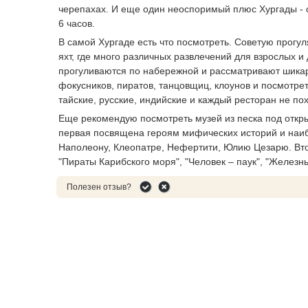
черепахах. И еще один неоспоримый плюс Хургады - о
6 часов.
В самой Хургаде есть что посмотреть. Советую прогул
яхт, где много различных развлечений для взрослых и 
прогуливаются по набережной и рассматривают шикарн
фокусников, пиратов, танцовщиц, клоунов и посмотре
тайские, русские, индийские и каждый ресторан не п
Еще рекомендую посмотреть музей из песка под открыт
первая посвящена героям мифических историй и наиб
Наполеону, Клеопатре, Нефертити, Юлию Цезарю. Вт
"Пираты Карибского моря", "Человек – паук", "Железный 
Полезен отзыв?