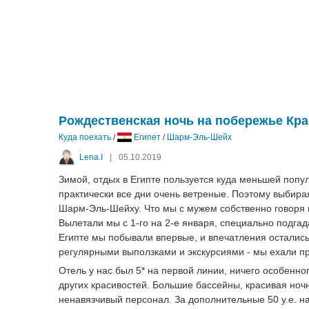
Рождественская ночь на побережье Кр
Куда поехать
/
Египет
/
Шарм-Эль-Шейх
Lena.I
|
05.10.2019
Зимой, отдых в Египте пользуется куда меньшей попу
практически все дни очень ветреные. Поэтому выбира
Шарм-Эль-Шейху. Что мы с мужем собственно говоря и
Вылетали мы с 1-го на 2-е января, специально подгад
Египте мы побывали впервые, и впечатления остались
регулярными выползками и экскурсиями - мы ехали пр
Отель у нас был 5* на первой линии, ничего особенно
других красивостей. Большие бассейны, красивая ноч
ненавязчивый персонал. За дополнительные 50 у.е. на