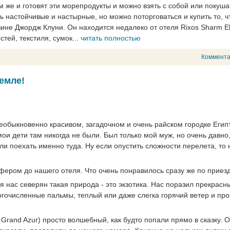
м же и готовят эти морепродукты и можно взять с собой или покуша
нь настойчивые и настырные, но можно поторговаться и купить то, ч
зине Джордж Клуни. Он находится недалеко от отеля Rixos Sharm El
тей, текстиля, сумок...
читать полностью
Коммент
емле!
еобыкновенно красивом, загадочном и очень райском городке Египт
ои дети там никогда не были. Был только мой муж, но очень давно,
и поехать именно туда. Ну если опустить сложности перелета, то 
фером до нашего отеля. Что очень понравилось сразу же по приезд
ля нас северян такая природа - это экзотика. Нас поразил прекрасн
огочисленные пальмы, теплый или даже слегка горячий ветер и про
 Grand Azur) просто волшебный, как будто попали прямо в сказку. 