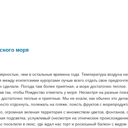
асного моря
лярностью, чем в остальные времена года. Температура воздуха ни
я между египетскими курортами лучше всего отдать свое предпочт
 сделали. Погода там более приятная, а море достаточно теплое.
ав так, чтобы Рождество отметить у моря. Несмотря на разные поез
 достаточно теплые и приятные. Мы не ехали, как обычно это дела
осто отдохнуть, полежать на пляже, поесть фруктов с морепродукт
го, огромная зеленая территория с множеством цветов, фонтанов, с
ная подсветка, услужливый (несмотря на этническое происхождение
с поселили в люкс, где ждал нас торт и роскошный балкон с видом