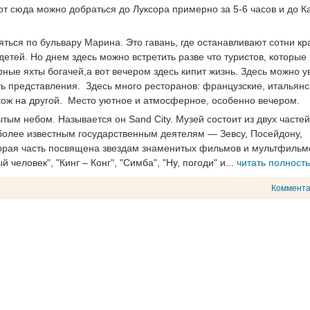
т сюда можно добраться до Луксора примерно за 5-6 часов и до К
яться по бульвару Марина. Это гавань, где останавливают сотни к
детей. Но днем здесь можно встретить разве что туристов, которые
ые яхты богачей,а вот вечером здесь кипит жизнь. Здесь можно у
ть представления. Здесь много ресторанов: французские, итальянс
охож на другой. Место уютное и атмосферное, особенно вечером.
ым небом. Называется он Sand City. Музей состоит из двух частей
олее известным государственным деятелям — Зевсу, Посейдону,
орая часть посвящена звездам знаменитых фильмов и мультфильм
человек", "Кинг – Конг", "Симба", "Ну, погоди" и...
читать полност
Коммент