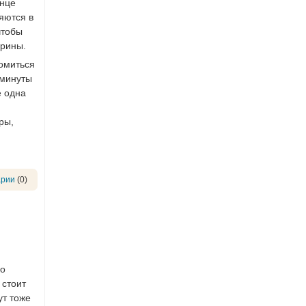
онце
яются в
чтобы
ерины.
комиться
 минуты
е одна
ры,
арии
(0)
го
 стоит
ут тоже