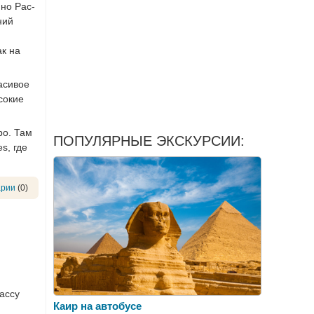
но Рас-
ний
ак на
асивое
сокие
ро. Там
ПОПУЛЯРНЫЕ ЭКСКУРСИИ:
s, где
арии
(0)
массу
Каир на автобусе