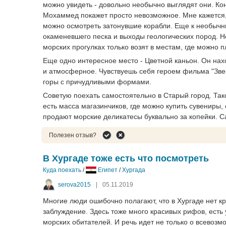
можно увидеть - довольно необычно выглядят они. Ко
Мохаммед покажет просто невозможное. Мне кажется, 
можно осмотреть затонувшие корабли. Еще к необычн
окаменевшего песка и выходы геологических пород. Но
морских прогулках только возят в местам, где можно 
Еще одно интересное место - Цветной каньон. Он нах
и атмосферное. Чувствуешь себя героем фильма "Зве
горы с причудливыми формами.
Советую поехать самостоятельно в Старый город. Такси
есть масса магазинчиков, где можно купить сувениры,
продают морские деликатесы буквально за копейки. С
Полезен отзыв?
В Хургаде тоже есть что посмотреть
Куда поехать
/
Египет
/
Хургада
serova2015
|
05.11.2019
Многие люди ошибочно полагают, что в Хургаде нет к
заблуждение. Здесь тоже много красивых рифов, есть 
морских обитателей. И речь идет не только о всевозм