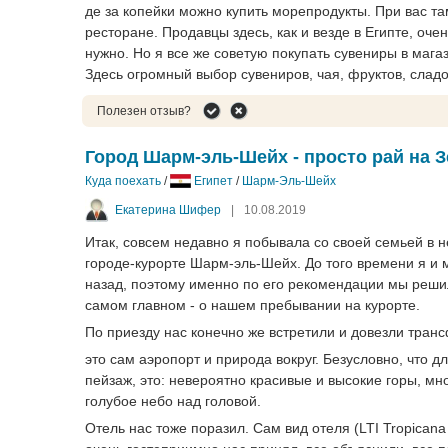
де за копейки можно купить морепродукты. При вас та
ресторане. Продавцы здесь, как и везде в Египте, оче
нужно. Но я все же советую покупать сувениры в мага
Здесь огромный выбор сувениров, чая, фруктов, сладос
Полезен отзыв?
Город Шарм-эль-Шейх - просто рай на З
Куда поехать
/
Египет
/
Шарм-Эль-Шейх
Екатерина Шифер
|
10.08.2019
Итак, совсем недавно я побывала со своей семьей в н
городе-курорте Шарм-эль-Шейх. До того времени я и м
назад, поэтому именно по его рекомендации мы решил
самом главном - о нашем пребывании на курорте.
По приезду нас конечно же встретили и довезли транс
это сам аэропорт и природа вокруг. Безусловно, что д
пейзаж, это: невероятно красивые и высокие горы, мн
голубое небо над головой.
Отель нас тоже поразил. Сам вид отеля (LTI Tropicana