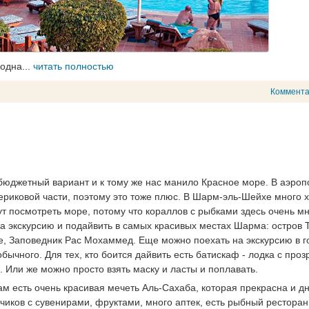
 одна...
читать полностью
Коммент
бюджетный вариант и к тому же нас манило Красное море. В аэроп
териковой части, поэтому это тоже плюс. В Шарм-эль-Шейхе много 
дут посмотреть море, потому что кораллов с рыбками здесь очень мн
на экскурсию и подайвить в самых красивых местах Шарма: остров 
же, Заповедник Рас Мохаммед. Еще можно поехать на экскурсию в г
бычного. Для тех, кто боится дайвить есть батискаф - лодка с про
 Или же можно просто взять маску и ласты и поплавать.
ам есть очень красивая мечеть Аль-Сахаба, которая прекрасна и дн
чиков с сувенирами, фруктами, много аптек, есть рыбный ресторан