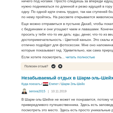
ничего под ногами. Просто следуешь за впереди идущ
нужно подниматься по длинной и резко идущей в гору
одну. По одной идти очень трудно, так как ступеней б
по нему пройтись. На рассвете открывается живописны
Еще можно отправиться в пустыню Дахаб, чтобы покат
с бедуинами и они угощают чаем и лавашами. Конечно
просить у тебя что-то им дать: еды, денег, что-то из
достопримечательность - Цветной каньон. Это скалы и
отлично подойдет для фотосессии. Мне оно напомина
которые показывает гид. Удивительно, как сама приро
Если хотите посмотреть...
читать полностью
Полезен отзыв?
Незабываемый отдых в Шарм-эль-Шей
Куда поехать
/
Египет
/
Шарм-Эль-Шейх
serova2015
|
10.11.2019
В Шарм-эль-Шейхе не может не понравится, потому чт
привередливого путешественника. Здесь есть заповедн
посмотреть это место. Здесь есть просто уникальные