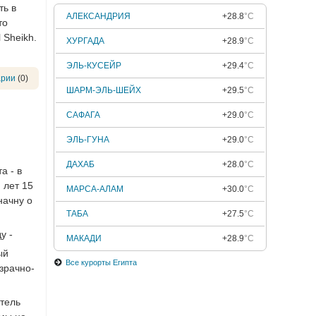
ть в
АЛЕКСАНДРИЯ
+28.8
°C
то
 Sheikh.
ХУРГАДА
+28.9
°C
ЭЛЬ-КУСЕЙР
+29.4
°C
арии
(0)
ШАРМ-ЭЛЬ-ШЕЙХ
+29.5
°C
САФАГА
+29.0
°C
ЭЛЬ-ГУНА
+29.0
°C
ДАХАБ
+28.0
°C
а - в
 лет 15
МАРСА-АЛАМ
+30.0
°C
начну о
ТАБА
+27.5
°C
у -
МАКАДИ
+28.9
°C
ый
Все курорты Египта
зрачно-
Отель