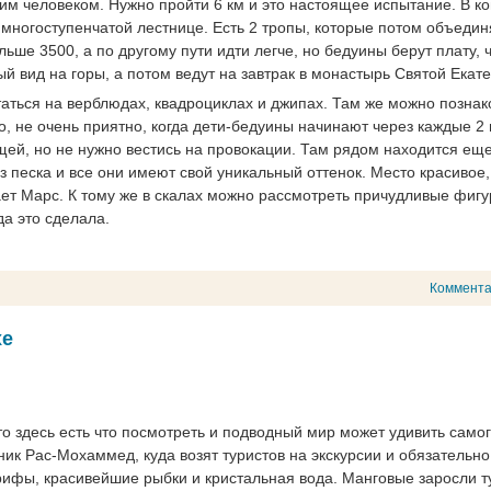
им человеком. Нужно пройти 6 км и это настоящее испытание. В к
 многоступенчатой лестнице. Есть 2 тропы, которые потом объедин
ольше 3500, а по другому пути идти легче, но бедуины берут плату, 
й вид на горы, а потом ведут на завтрак в монастырь Святой Екат
аться на верблюдах, квадроциклах и джипах. Там же можно позна
, не очень приятно, когда дети-бедуины начинают через каждые 2
 вещей, но не нужно вестись на провокации. Там рядом находится ещ
з песка и все они имеют свой уникальный оттенок. Место красивое,
ет Марс. К тому же в скалах можно рассмотреть причудливые фигу
да это сделала.
Коммент
хе
о здесь есть что посмотреть и подводный мир может удивить само
ик Рас-Мохаммед, куда возят туристов на экскурсии и обязательно
 рифы, красивейшие рыбки и кристальная вода. Манговые заросли т