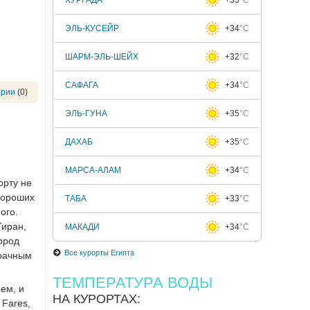
ЭЛЬ-КУСЕЙР
+34
°C
ШАРМ-ЭЛЬ-ШЕЙХ
+32
°C
САФАГА
+34
°C
арии
(0)
ЭЛЬ-ГУНА
+35
°C
ДАХАБ
+35
°C
МАРСА-АЛАМ
+34
°C
орту не
хороших
ТАБА
+33
°C
ого.
Тиран,
МАКАДИ
+34
°C
ород
Все курорты Египта
зрачным
ТЕМПЕРАТУРА ВОДЫ
ем, и
НА КУРОРТАХ:
 Fares,