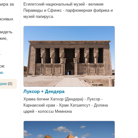
аира за
Египетский национальный музей - великие
Пирамиды и Сфинкс - парфюмерная фабрика и
музей папируса.
расивых
видеть
кие,
.
ов:
ью
арии
(0)
Луксор + Дендера
Храма богини Хатхор (Дендера) - Луксор -
Карнакский храм - Храм Хатшепсут - Долина
царей - колоссы Мемнона