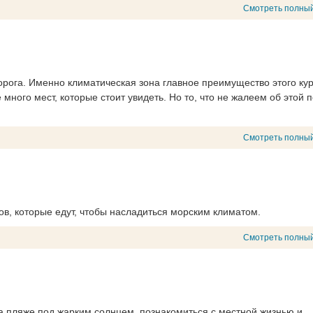
Смотреть полный
дорога. Именно климатическая зона главное преимущество этого кур
ного мест, которые стоит увидеть. Но то, что не жалеем об этой п
Смотреть полный
в, которые едут, чтобы насладиться морским климатом.
Смотреть полный
на пляже под жарким солнцем, познакомиться с местной жизнью и