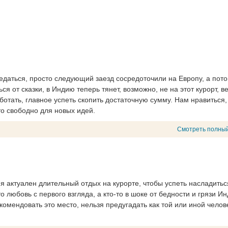
ведаться, просто следующий заезд сосредоточили на Европу, а пот
я от сказки, в Индию теперь тянет, возможно, не на этот курорт, в
ботать, главное успеть скопить достаточную сумму. Нам нравиться,
то свободно для новых идей.
Смотреть полный
я актуален длительный отдых на курорте, чтобы успеть насладитьс
то любовь с первого взгляда, а кто-то в шоке от бедности и грязи Ин
комендовать это место, нельзя предугадать как той или иной челов