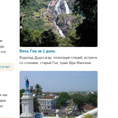
ом
едь
Весь Гоа за 1 день
 что
Водопад Дудхсагар, плантации специй, встреча
со слонами, старый Гоа, храм Шри Мангеши
 отчет
я им
дии.
ек