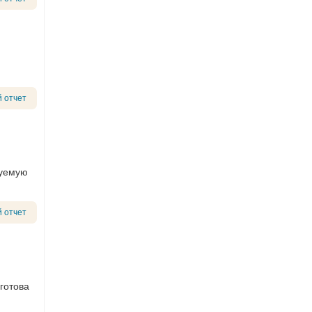
 отчет
суемую
 отчет
готова