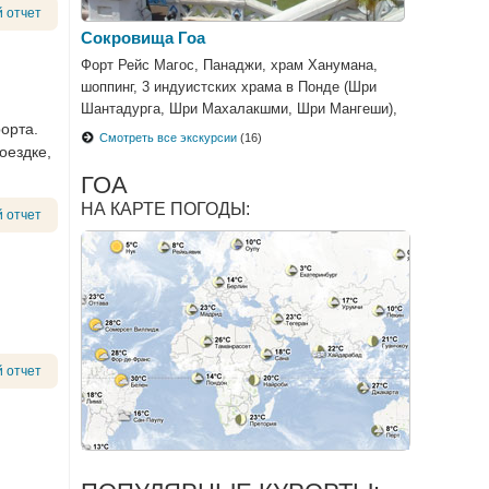
 отчет
Сокровища Гоа
Форт Рейс Магос, Панаджи, храм Ханумана,
шоппинг, 3 индуистских храма в Понде (Шри
Шантадурга, Шри Махалакшми, Шри Мангеши),
орта.
круиз по реке Мандови
Смотреть все экскурсии
(16)
оездке,
ГОА
НА КАРТЕ ПОГОДЫ:
 отчет
 отчет