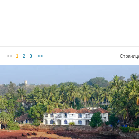
<<
1
2
3
>>
Страниц