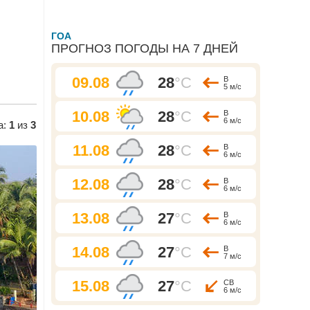
ГОА
ПРОГНОЗ ПОГОДЫ НА 7 ДНЕЙ
09.08
28
°C
В
5 м/с
10.08
28
°C
В
6 м/с
а:
1
из
3
11.08
28
°C
В
6 м/с
12.08
28
°C
В
6 м/с
13.08
27
°C
В
6 м/с
14.08
27
°C
В
7 м/с
15.08
27
°C
СВ
6 м/с