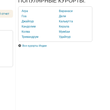
ПОПУЛЯРНЫЕ КУРОРТЫ:
Агра
Варанаси
 отчет
Гоа
Дели
Джайпур
Калькутта
Кандолим
Керала
Колва
Мумбаи
Тривандрум
Удайпур
Все курорты Индии