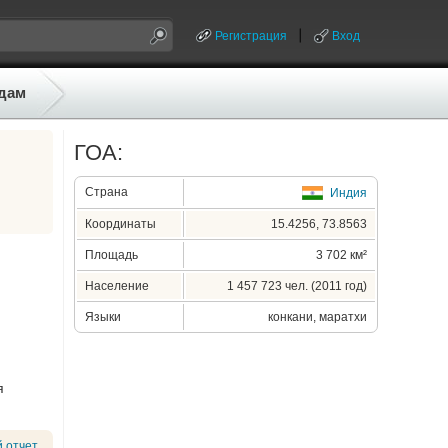
Регистрация
Вход
дам
ГОА:
Страна
Индия
Координаты
15.4256, 73.8563
Площадь
3 702 км²
Население
1 457 723 чел. (2011 год)
Языки
конкани, маратхи
я
 отчет