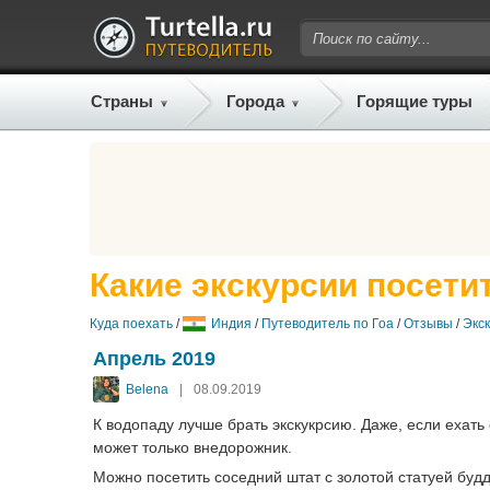
Страны
Города
Горящие туры
Какие экскурсии посетит
Куда поехать
/
Индия
/
Путеводитель по Гоа
/
Отзывы
/
Экс
Апрель 2019
Belena
|
08.09.2019
К водопаду лучше брать экскукрсию. Даже, если ехать 
может только внедорожник.
Можно посетить соседний штат с золотой статуей будды