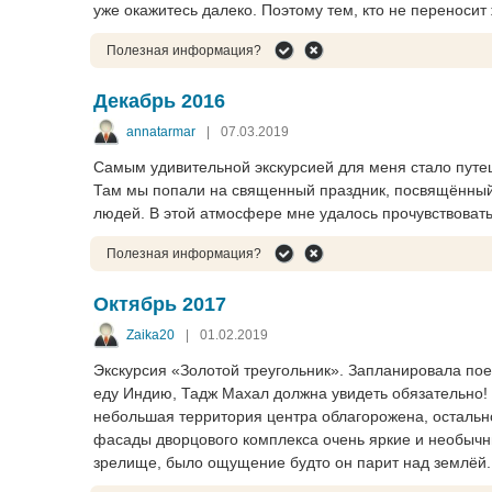
уже окажитесь далеко. Поэтому тем, кто не переносит 
Полезная информация?
Декабрь 2016
annatarmar
|
07.03.2019
Самым удивительной экскурсией для меня стало путеш
Там мы попали на священный праздник, посвящённы
людей. В этой атмосфере мне удалось прочувствоват
Полезная информация?
Октябрь 2017
Zaika20
|
01.02.2019
Экскурсия «Золотой треугольник». Запланировала поез
еду Индию, Тадж Махал должна увидеть обязательно! 
небольшая территория центра облагорожена, осталь
фасады дворцового комплекса очень яркие и необычны
зрелище, было ощущение будто он парит над землёй.