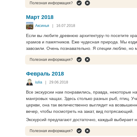
Полезная информация?
Март 2018
Аксинья
|
16.07.2018
Если вы любите древнюю архитектуру-то посетите хр
храмов и памятников. Еже чудесная природа. Мы ездил
завозили. Очень познавательно. Я специи люблю, но мн
Полезная информация?
Февраль 2018
iulia
|
29.06.2018
Все экскурсии нам понравились, правда, некоторые н
мангровых чащах. Здесь столько разных рыб, птиц. Уч
церкви, она так величественно выглядит на возвышен
вечер, чтобы посмотреть на закат, вид потрясающий.
Экскурсий предлагают достаточно, каждый выбирает н
Полезная информация?