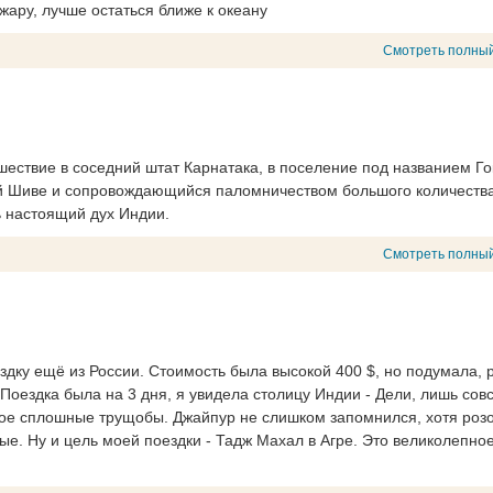
жару, лучше остаться ближе к океану
Смотреть полный
ествие в соседний штат Карнатака, в поселение под названием Го
й Шиве и сопровождающийся паломничеством большого количеств
ь настоящий дух Индии.
Смотреть полный
дку ещё из России. Стоимость была высокой 400 $, но подумала, 
Поездка была на 3 дня, я увидела столицу Индии - Дели, лишь сов
ное сплошные трущобы. Джайпур не слишком запомнился, хотя роз
е. Ну и цель моей поездки - Тадж Махал в Агре. Это великолепно