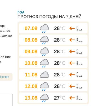
ГОА
ПРОГНОЗ ПОГОДЫ НА 7 ДНЕЙ
порт
07.08
28
°C
В
8 м/с
заранее
а вам во
08.08
28
°C
В
7 м/с
09.08
28
°C
В
5 м/с
об них,
о.
10.08
28
°C
В
5 м/с
11.08
28
°C
В
6 м/с
 отчет
12.08
28
°C
В
6 м/с
13.08
27
°C
В
6 м/с