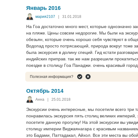
Январь 2016
мария2107
|
31.01.2018
На Гоа достаточно много мест, которые однозначно з
на пляже. Цены совсем недорогие. Мы были на экскур
обезьян, которые очень хорошо себя чувствуют в обще
Водопад просто потрясающий, природа вокруг тоже за
была экскурсия в долину специй. Гид кстати разговари
индийских приправ. так же нам разрешили прокатитьс
поездке в столицу Гоа Панаджи. очень красивый горо
Полезная информация?
Октябрь 2014
Анна
|
25.01.2018
Экскурсии очень интересные, мы посетили всего три т
понравилась экскурсия пять столиц великих империй, 
посетите данную прогулку! На этой экскурсии вы уви
столицу империи Виджаянагара с красивым названием
это Бадами, Паттадакал, Айхол. Все эти места вы обо