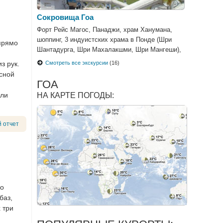
Сокровища Гоа
Форт Рейс Магос, Панаджи, храм Ханумана,
шоппинг, 3 индуистских храма в Понде (Шри
прямо
Шантадурга, Шри Махалакшми, Шри Мангеши),
круиз по реке Мандови
з рук.
Смотреть все экскурсии
(16)
есной
ГОА
или
НА КАРТЕ ПОГОДЫ:
 отчет
но
баз,
 три