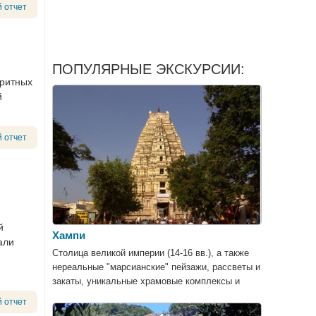
 отчет
ПОПУЛЯРНЫЕ ЭКСКУРСИИ:
оритных
й
 отчет
й
Хампи
али
Столица великой империи (14-16 вв.), а также
нереальные "марсианские" пейзажи, рассветы и
закаты, уникальные храмовые комплексы и
потрясающие дворцы, крепости и
 отчет
развлекательные сооружения.