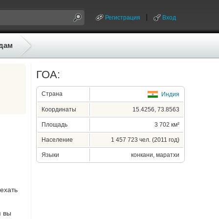
Регистрация
Вход
дам
ГОА:
Страна
Индия
Координаты
15.4256, 73.8563
Площадь
3 702 км²
Население
1 457 723 чел. (2011 год)
Языки
конкани, маратхи
оехать
я вы