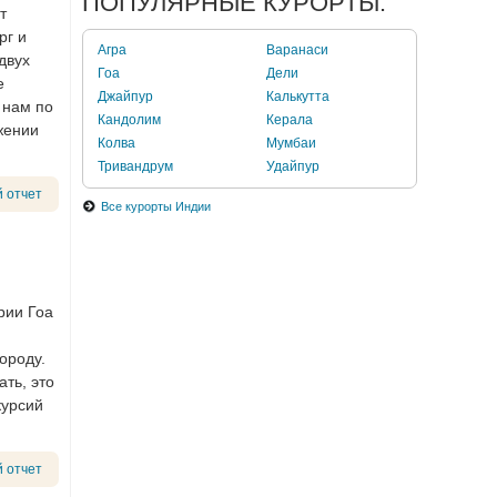
ПОПУЛЯРНЫЕ КУРОРТЫ:
т
рг и
Агра
Варанаси
двух
Гоа
Дели
е
Джайпур
Калькутта
 нам по
Кандолим
Керала
жении
Колва
Мумбаи
Тривандрум
Удайпур
 отчет
Все курорты Индии
рии Гоа
ороду.
ать, это
курсий
 отчет