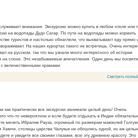
аслуживают внимания. Экскурсию можно купить в любом отеле или 
сии на водопады Дудх Сагар. По пути на водопады можно кормить
стве туристов и настолько обнаглели, что выхватывают еду прямо и
вораживает. На наших курортах такого не встретишь. Очень интер
вал на русском, так что мы узнали много интересного об истории
я на слоне. Это незабываемые впечатления. Один день мы посвят
д с величественными храмами.
Смотреть полный
ак как практически все экскурсии занимали целый день! Очень
это что-то невероятное и если будите отдыхать в Индии обязатель
дите мечеть Ибрагим Рауза, огромный по размерам мавзолей Голгум
 Хампи, столицы царства Чалукья не обошлись одной, их аж целых
йдете и увидите все своими глазами, всю эту древнюю красоту. Это