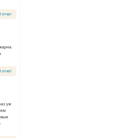
 отчет
карна.
а
 отчет
раз уж
сем
овые
е