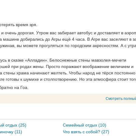
отерять время зря.
 и очень дорогая. Утром вас забирает автобус и доставляет в аэро
а машине добирались до Агры ещё 4 часа. В Агре вас заселяют в 
жинав, вы можете прогуляться по городским акресностям. А с утр
жусь в сказке «Алладин». Белоснежные стены мавзолея-мечети
ершей при родах жены. Просто поражают воображение величием и
а стены храма начинают желтеть. Чтобы народ не тёрся постоянно 
те готовы к шумихе и столпотворению. Но эта атмосфера стоит тог
братно на Гоа.
Смотреть полный
й отдых (25)
Семейный отдых (10)
иночку (11)
Что взять с собой? (27)