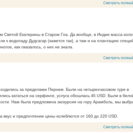
Смотреть полный
ам Святой Екатерины в Старом Гоа. Да вообще, в Индии масса кол
и к водопаду Дудсагар (кажется так), а там и на плантацию специ
огое, как оказалось, о них не знала.
Смотреть полный
аходились за пределами Пернем. Были на четырехчасовом туре в
ились кататься на серфинге, услуга обошлась 45 USD. Были в бело
ности. Нам была предложена экскурсия на гору Арамболь, мы выбр
а вкус и предпочтение цены колеблются от 160 до 220 USD.
Смотреть полный