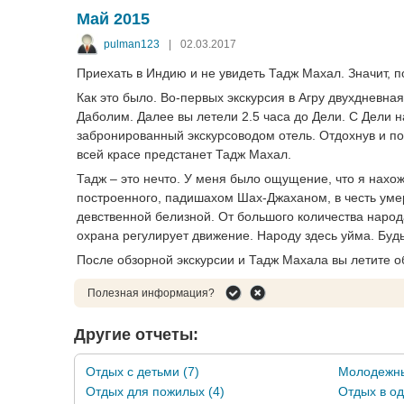
Май 2015
pulman123
|
02.03.2017
Приехать в Индию и не увидеть Тадж Махал. Значит, п
Как это было. Во-первых экскурсия в Агру двухдневная
Даболим. Далее вы летели 2.5 часа до Дели. С Дели н
забронированный экскурсоводом отель. Отдохнув и поу
всей красе предстанет Тадж Махал.
Тадж – это нечто. У меня было ощущение, что я нахо
построенного, падишахом Шах-Джаханом, в честь ум
девственной белизной. От большого количества народ
охрана регулирует движение. Народу здесь уйма. Будь
После обзорной экскурсии и Тадж Махала вы летите о
Полезная информация?
Другие отчеты:
Отдых с детьми (7)
Молодежны
Отдых для пожилых (4)
Отдых в од