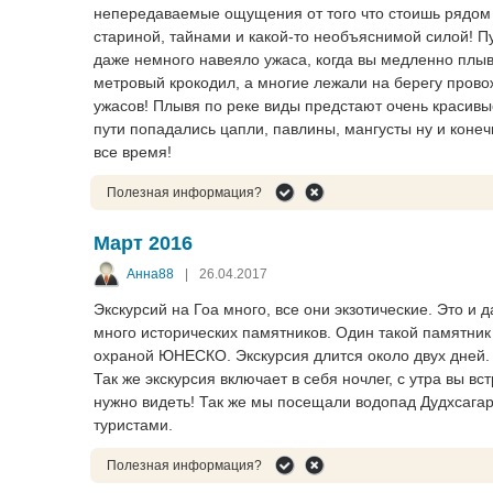
непередаваемые ощущения от того что стоишь рядом с
стариной, тайнами и какой-то необъяснимой силой! П
даже немного навеяло ужаса, когда вы медленно плыв
метровый крокодил, а многие лежали на берегу пров
ужасов! Плывя по реке виды предстают очень красивые
пути попадались цапли, павлины, мангусты ну и коне
все время!
Полезная информация?
Март 2016
Анна88
|
26.04.2017
Экскурсий на Гоа много, все они экзотические. Это и
много исторических памятников. Один такой памятник
охраной ЮНЕСКО. Экскурсия длится около двух дней. 
Так же экскурсия включает в себя ночлег, с утра вы вс
нужно видеть! Так же мы посещали водопад Дудхсага
туристами.
Полезная информация?