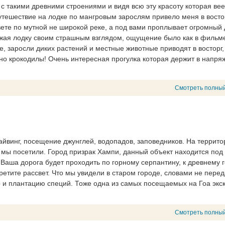
 такими древними строениями и видя всю эту красоту которая вее
утешествие на лодке по мангровым зарослям привело меня в восто
ете по мутной не широкой реке, а под вами проплывает огромный 
ожая лодку своим страшным взглядом, ощущение было как в фильм
, заросли диких растений и местные животные приводят в восторг,
чно крокодилы! Очень интересная прогулка которая держит в напря
Смотреть полный
 дайвинг, посещение джунглей, водопадов, заповедников. На террито
 мы посетили. Город призрак Хампи, данный объект находится под
Ваша дорога будет проходить по горному серпантину, к древнему г
третите рассвет. Что мы увидели в старом городе, словами не перед
р и плантацию специй. Тоже одна из самых посещаемых на Гоа экс
Смотреть полный