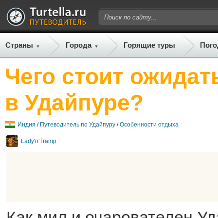
Страны
Города
Горящие туры
Пого
Чего стоит ожидат
в Удайпуре?
Индия
/
Путеводитель по Удайпуру
/
Особенности отдыха
Lady'n'Tramp
Как мил и очарователен Уд